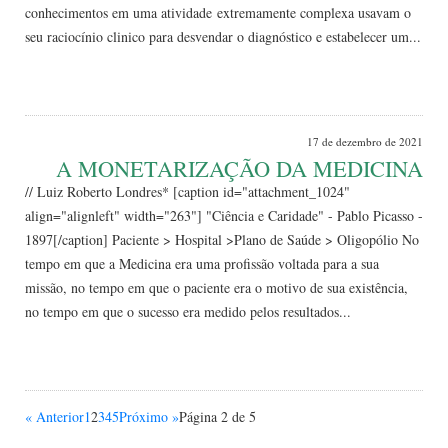
conhecimentos em uma atividade extremamente complexa usavam o
seu raciocínio clinico para desvendar o diagnóstico e estabelecer um...
Leia Mais
17 de dezembro de 2021
A MONETARIZAÇÃO DA MEDICINA
// Luiz Roberto Londres* [caption id="attachment_1024"
align="alignleft" width="263"] "Ciência e Caridade" - Pablo Picasso -
1897[/caption] Paciente > Hospital >Plano de Saúde > Oligopólio No
tempo em que a Medicina era uma profissão voltada para a sua
missão, no tempo em que o paciente era o motivo de sua existência,
no tempo em que o sucesso era medido pelos resultados...
Leia Mais
« Anterior
1
2
3
4
5
Próximo »
Página 2 de 5