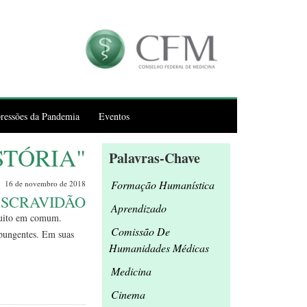
ressões da Pandemia
Eventos
STÓRIA"
Palavras-Chave
Formação Humanística
16 de novembro de 2018
 ESCRAVIDÃO
Aprendizado
muito em comum.
Comissão De
 pungentes. Em suas
Humanidades Médicas
Medicina
Leia Mais
Cinema