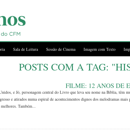
ria
Sala de Leitura
Sessão de Cinema
Imagem com Texto
Imp
POSTS COM A TAG: "HI
FILME: 12 ANOS DE
Unidos, e Jó, personagem central do Livro que leva seu nome na Bíblia, têm 
gresso e atirados numa espiral de acontecimentos dignos dos melodramas mais
s melhores. Também...