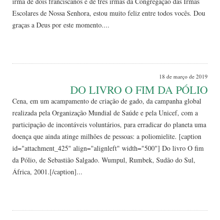
irmã de dois franciscanos e de três irmãs da Congregação das Irmãs
Escolares de Nossa Senhora, estou muito feliz entre todos vocês. Dou
graças a Deus por este momento....
Leia Mais
18 de março de 2019
DO LIVRO O FIM DA PÓLIO
Cena, em um acampamento de criação de gado, da campanha global
realizada pela Organização Mundial de Saúde e pela Unicef, com a
participação de incontáveis voluntários, para erradicar do planeta uma
doença que ainda atinge milhões de pessoas: a poliomielite. [caption
id="attachment_425" align="alignleft" width="500"] Do livro O fim
da Pólio, de Sebastião Salgado. Wumpul, Rumbek, Sudão do Sul,
África, 2001.[/caption]...
Leia Mais