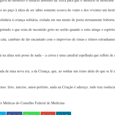
ava no mosteiro o silêncio absoluto da Terra para que o Mistério se mostrasse 
no paço à ideia de ser sábio somente ecoava do vento e dos viventes um hesit
lidária à criança solitária, exilada em sua mente de poeta eternamente lisboeta
etindo o que resta de incontido grito no sertão quando o estio atinge o espírito
e cala, cambaio de tão encantado com o improviso de rimas e ritmos estranham
á na alma sem posse de nada – a coroa é uma catedral espelhada que reflete de 
egada de uma nova era, a da Criança, que, ao sonhar um reino além do que se lê 
nso: lírio, narciso, amor-perfeito, nada na Criação é adereço, tudo traz essênci
s Médicas do Conselho Federal de Medicina