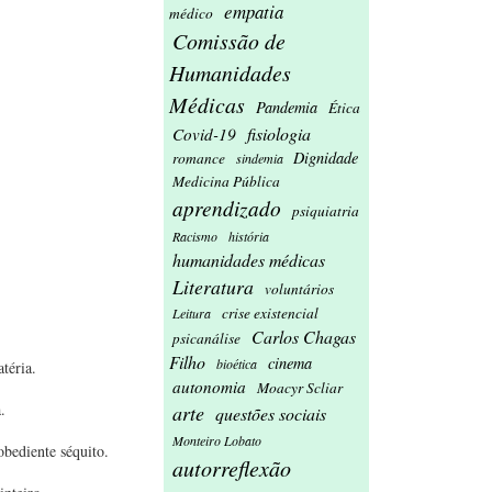
empatia
médico
Comissão de
Humanidades
Médicas
Pandemia
Ética
fisiologia
Covid-19
Dignidade
romance
sindemia
Medicina Pública
aprendizado
psiquiatria
Racismo
história
humanidades médicas
Literatura
voluntários
crise existencial
Leitura
Carlos Chagas
psicanálise
Filho
cinema
bioética
téria.
autonomia
Moacyr Scliar
.
arte
questões sociais
Monteiro Lobato
bediente séquito.
autorreflexão