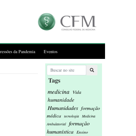
ressões da Pandemia
Eventos
Tags
medicina
Vida
humanidade
Humanidades
formação
médica
tecnologia
Medicina
formação
Ambulatorial
humanística
Ensino