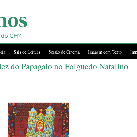
ria
Sala de Leitura
Sessão de Cinema
Imagem com Texto
Imp
dez do Papagaio no Folguedo Natalino