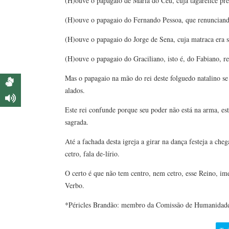
(H)ouve o papagaio de Maria do Céu, cuja tagarelice preg
(H)ouve o papagaio do Fernando Pessoa, que renunciando 
(H)ouve o papagaio do Jorge de Sena, cuja matraca era so
(H)ouve o papagaio do Graciliano, isto é, do Fabiano, rep
Mas o papagaio na mão do rei deste folguedo natalino s
alados.
Este rei confunde porque seu poder não está na arma, est
sagrada.
Até a fachada desta igreja a girar na dança festeja a ch
cetro, fala de-lírio.
O certo é que não tem centro, nem cetro, esse Reino, ime
Verbo.
*Péricles Brandão: membro da Comissão de Humanidade