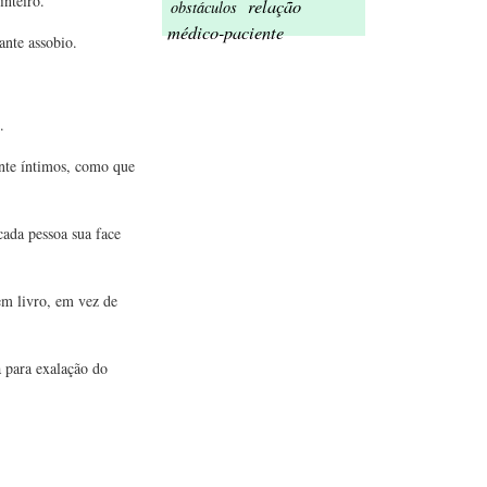
inteiro.
relação
obstáculos
médico-paciente
ante assobio.
.
.
ente íntimos, como que
cada pessoa sua face
em livro, em vez de
a para exalação do