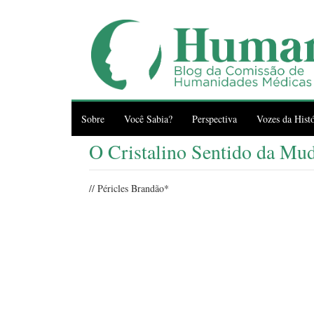
Sobre
Você Sabia?
Perspectiva
Vozes da Histó
O Cristalino Sentido da Mu
// Péricles Brandão*