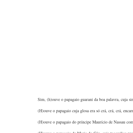
Sim, (h)ouve o papagaio guarani da boa palavra, cuja sin
(H)ouve o papagaio cuja glosa era só crá, crá, crá, en
(H)ouve o papagaio do príncipe Maurício de Nassau com 