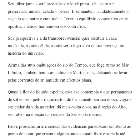
Seu olhar jamais será predatório: não vê presa, vê – para ser
preservada, amada, zelada – beleza. E se mantém cuidadosamente à
caça do que nutre e cura toda a Terra: o equilíbrio cooperativo entre
opostos, a tensão harmoniosa dos contrários.
Sua perspectiva é a da transobrevivência: quer restituir a cada
molécula, a cada célula, a cada ser o fogo vivo de sua presença na
história do universo.
Acima das sutis ondulações do rio do Tempo, que foge rumo ao Mar
Infinito, também tem asas a alma de Martin, mas, deixando-se levar
pelas correntes de ar, amiúde em círculos plana.
Quase à flor do líquido espelho, essa ave contempla o que permaneceu
de sol em seu peito, o que restou de firmamento em seu dorso, vigia o
esplendor da vida ao redor, dá meia-volta e voa na direção do Alto,
sem alvo, na direção da verdade do Ser em si mesma.
Isso é prosoché, arte e ciência das evidências paradoxais: ser atento ao
ponto de notar que criatura alguma nunca estará livre e saciada até