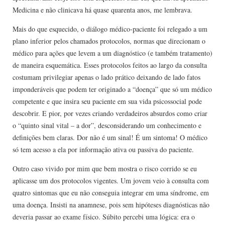
Medicina e não clinicava há quase quarenta anos, me lembrava.
Mais do que esquecido, o diálogo médico-paciente foi relegado a um
plano inferior pelos chamados protocolos, normas que direcionam o
médico para ações que levem a um diagnóstico (e também tratamento)
de maneira esquemática. Esses protocolos feitos ao largo da consulta
costumam privilegiar apenas o lado prático deixando de lado fatos
imponderáveis que podem ter originado a “doença” que só um médico
competente e que insira seu paciente em sua vida psicossocial pode
descobrir. E pior, por vezes criando verdadeiros absurdos como criar
o “quinto sinal vital – a dor”, desconsiderando um conhecimento e
definições bem claras. Dor não é um sinal! É um sintoma! O médico
só tem acesso a ela por informação ativa ou passiva do paciente.
Outro caso vivido por mim que bem mostra o risco corrido se eu
aplicasse um dos protocolos vigentes. Um jovem veio à consulta com
quatro sintomas que eu não conseguia integrar em uma síndrome, em
uma doença. Insisti na anamnese, pois sem hipóteses diagnósticas não
deveria passar ao exame físico. Súbito percebi uma lógica: era o