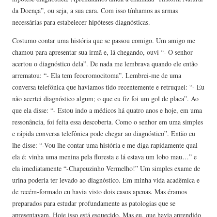
da Doença”, ou seja, a sua cara. Com isso tínhamos as armas
necessárias para estabelecer hipóteses diagnósticas.
Costumo contar uma história que se passou comigo. Um amigo me
chamou para apresentar sua irmã e, lá chegando, ouvi “- O senhor
acertou o diagnóstico dela”. De nada me lembrava quando ele então
arrematou: “- Ela tem feocromocitoma”. Lembrei-me de uma
conversa telefônica que havíamos tido recentemente e retruquei: “- Eu
não acertei diagnóstico algum; o que eu fiz foi um gol de placa”. Ao
que ela disse: “- Estou indo a médicos há quatro anos e hoje, em uma
ressonância, foi feita essa descoberta. Como o senhor em uma simples
e rápida conversa telefônica pode chegar ao diagnóstico”. Então eu
lhe disse: “-Vou lhe contar uma história e me diga rapidamente qual
ela é: vinha uma menina pela floresta e lá estava um lobo mau…” e
ela imediatamente “-Chapeuzinho Vermelho!” Um simples exame de
urina poderia ter levado ao diagnóstico. Em minha vida acadêmica e
de recém-formado eu havia visto dois casos apenas. Mas éramos
preparados para estudar profundamente as patologias que se
apresentavam. Hoje isso está esquecido. Mas eu, que havia aprendido