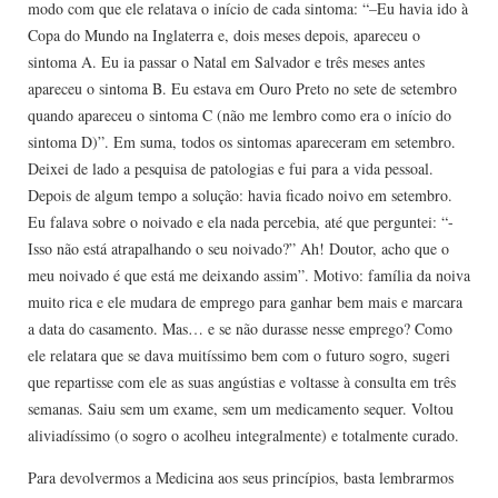
modo com que ele relatava o início de cada sintoma: “–Eu havia ido à
Copa do Mundo na Inglaterra e, dois meses depois, apareceu o
sintoma A. Eu ia passar o Natal em Salvador e três meses antes
apareceu o sintoma B. Eu estava em Ouro Preto no sete de setembro
quando apareceu o sintoma C (não me lembro como era o início do
sintoma D)”. Em suma, todos os sintomas apareceram em setembro.
Deixei de lado a pesquisa de patologias e fui para a vida pessoal.
Depois de algum tempo a solução: havia ficado noivo em setembro.
Eu falava sobre o noivado e ela nada percebia, até que perguntei: “-
Isso não está atrapalhando o seu noivado?” Ah! Doutor, acho que o
meu noivado é que está me deixando assim”. Motivo: família da noiva
muito rica e ele mudara de emprego para ganhar bem mais e marcara
a data do casamento. Mas… e se não durasse nesse emprego? Como
ele relatara que se dava muitíssimo bem com o futuro sogro, sugeri
que repartisse com ele as suas angústias e voltasse à consulta em três
semanas. Saiu sem um exame, sem um medicamento sequer. Voltou
aliviadíssimo (o sogro o acolheu integralmente) e totalmente curado.
Para devolvermos a Medicina aos seus princípios, basta lembrarmos