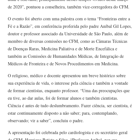
de 2020”, pontuou a conselheira, também vice-corregedora do CFM.
O evento foi aberto com uma palestra com o tema “Fronteiras entre a
Fé e a Razão”, em conferência proferida pelo padre Aníbal Gil Lopes,
doutor e professor associado da Universidade de São Paulo, além de
membro de diversas comissões no CFM, como as Câmaras Técnicas
de Doenças Raras, Medicina Paliativa e de Morte Encefálica e
também as Comissões de Humanidades Médicas, de Integração de
Médicos de Fronteira e de Novos Procedimentos em Medicina.
O religioso, médico e docente apresentou um breve histórico sobre
sua experiência de vida, o interesse pela ciência e também a vontade
de formar cientistas, enquanto professor. “Uma das preocupações que
eu tive, ao dar aulas, foi de formar alunos e também cientistas.
Ciência é antes de tudo deslumbramento. Fazer ciência, ser cientista, é
estar continuamente disposto a não saber; para, contemplando,
observando; vir a saber”, concluiu o padre.
A apresentação foi celebrada pelo cardiologista e ex-secretário geral
do CFM, Henrique Batista e Silva. “Professor Aníbal, por sua