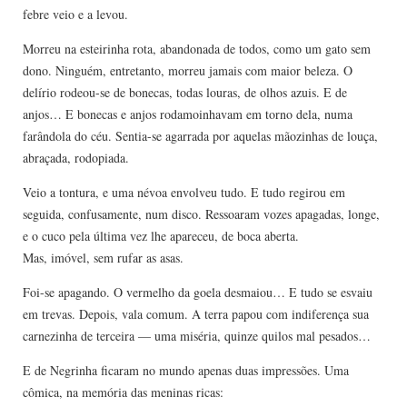
febre veio e a levou.
Morreu na esteirinha rota, abandonada de todos, como um gato sem
dono. Ninguém, entretanto, morreu jamais com maior beleza. O
delírio rodeou-se de bonecas, todas louras, de olhos azuis. E de
anjos… E bonecas e anjos rodamoinhavam em torno dela, numa
farândola do céu. Sentia-se agarrada por aquelas mãozinhas de louça,
abraçada, rodopiada.
Veio a tontura, e uma névoa envolveu tudo. E tudo regirou em
seguida, confusamente, num disco. Ressoaram vozes apagadas, longe,
e o cuco pela última vez lhe apareceu, de boca aberta.
Mas, imóvel, sem rufar as asas.
Foi-se apagando. O vermelho da goela desmaiou… E tudo se esvaiu
em trevas. Depois, vala comum. A terra papou com indiferença sua
carnezinha de terceira — uma miséria, quinze quilos mal pesados…
E de Negrinha ficaram no mundo apenas duas impressões. Uma
cômica, na memória das meninas ricas: