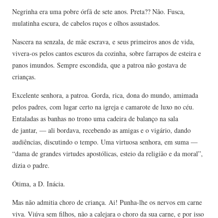
Negrinha era uma pobre órfã de sete anos. Preta?? Não. Fusca,
mulatinha escura, de cabelos ruços e olhos assustados.
Nascera na senzala, de mãe escrava, e seus primeiros anos de vida,
vivera-os pelos cantos escuros da cozinha, sobre farrapos de esteira e
panos imundos. Sempre escondida, que a patroa não gostava de
crianças.
Excelente senhora, a patroa. Gorda, rica, dona do mundo, amimada
pelos padres, com lugar certo na igreja e camarote de luxo no céu.
Entaladas as banhas no trono uma cadeira de balanço na sala
de jantar, — ali bordava, recebendo as amigas e o vigário, dando
audiências, discutindo o tempo. Uma virtuosa senhora, em suma —
“dama de grandes virtudes apostólicas, esteio da religião e da moral”,
dizia o padre.
Ótima, a D. Inácia.
Mas não admitia choro de criança. Ai! Punha-lhe os nervos em carne
viva. Viúva sem filhos, não a calejara o choro da sua carne, e por isso