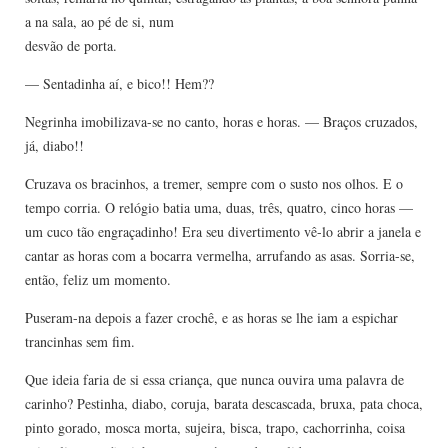
a na sala, ao pé de si, num
desvão de porta.
— Sentadinha aí, e bico!! Hem??
Negrinha imobilizava-se no canto, horas e horas. — Braços cruzados,
já, diabo!!
Cruzava os bracinhos, a tremer, sempre com o susto nos olhos. E o
tempo corria. O relógio batia uma, duas, três, quatro, cinco horas —
um cuco tão engraçadinho! Era seu divertimento vê-lo abrir a janela e
cantar as horas com a bocarra vermelha, arrufando as asas. Sorria-se,
então, feliz um momento.
Puseram-na depois a fazer crochê, e as horas se lhe iam a espichar
trancinhas sem fim.
Que ideia faria de si essa criança, que nunca ouvira uma palavra de
carinho? Pestinha, diabo, coruja, barata descascada, bruxa, pata choca,
pinto gorado, mosca morta, sujeira, bisca, trapo, cachorrinha, coisa