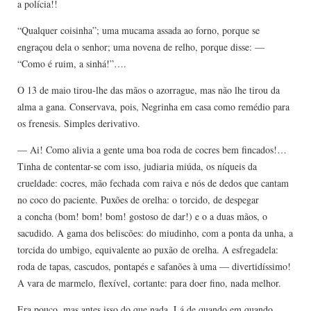
a polícia!!
“Qualquer coisinha”; uma mucama assada ao forno, porque se
engraçou dela o senhor; uma novena de relho, porque disse: —
“Como é ruim, a sinhá!”….
O 13 de maio tirou-lhe das mãos o azorrague, mas não lhe tirou da
alma a gana. Conservava, pois, Negrinha em casa como remédio para
os frenesis. Simples derivativo.
— Ai! Como alivia a gente uma boa roda de cocres bem fincados!…
Tinha de contentar-se com isso, judiaria miúda, os níqueis da
crueldade: cocres, mão fechada com raiva e nós de dedos que cantam
no coco do paciente. Puxões de orelha: o torcido, de despegar
a concha (bom! bom! bom! gostoso de dar!) e o a duas mãos, o
sacudido. A gama dos beliscões: do miudinho, com a ponta da unha, a
torcida do umbigo, equivalente ao puxão de orelha. A esfregadela:
roda de tapas, cascudos, pontapés e safanões à uma — divertidíssimo!
A vara de marmelo, flexível, cortante: para doer fino, nada melhor.
Era pouco, mas antes isso do que nada. Lá de quando em quando