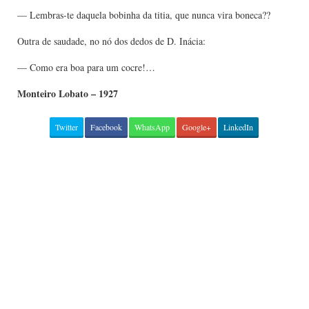
— Lembras-te daquela bobinha da titia, que nunca vira boneca??
Outra de saudade, no nó dos dedos de D. Inácia:
— Como era boa para um cocre!…
Monteiro Lobato – 1927
Twitter
Facebook
WhatsApp
Google+
LinkedIn