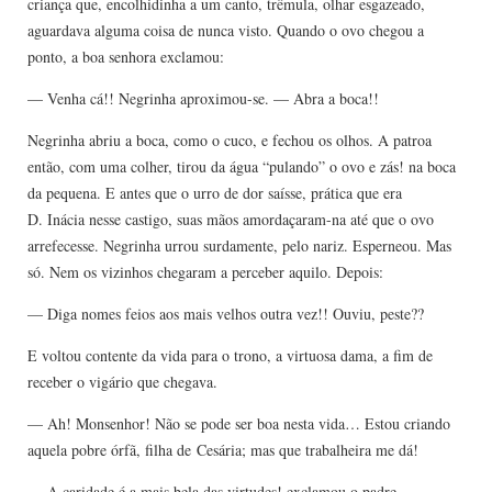
criança que, encolhidinha a um canto, trêmula, olhar esgazeado,
aguardava alguma coisa de nunca visto. Quando o ovo chegou a
ponto, a boa senhora exclamou:
— Venha cá!! Negrinha aproximou-se. — Abra a boca!!
Negrinha abriu a boca, como o cuco, e fechou os olhos. A patroa
então, com uma colher, tirou da água “pulando” o ovo e zás! na boca
da pequena. E antes que o urro de dor saísse, prática que era
D. Inácia nesse castigo, suas mãos amordaçaram-na até que o ovo
arrefecesse. Negrinha urrou surdamente, pelo nariz. Esperneou. Mas
só. Nem os vizinhos chegaram a perceber aquilo. Depois:
— Diga nomes feios aos mais velhos outra vez!! Ouviu, peste??
E voltou contente da vida para o trono, a virtuosa dama, a fim de
receber o vigário que chegava.
— Ah! Monsenhor! Não se pode ser boa nesta vida… Estou criando
aquela pobre órfã, filha de Cesária; mas que trabalheira me dá!
— A caridade é a mais bela das virtudes! exclamou o padre.