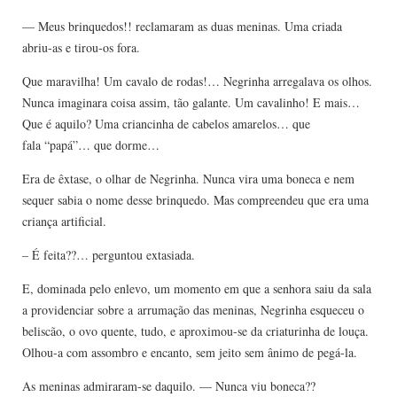
— Meus brinquedos!! reclamaram as duas meninas. Uma criada
abriu-as e tirou-os fora.
Que maravilha! Um cavalo de rodas!… Negrinha arregalava os olhos.
Nunca imaginara coisa assim, tão galante. Um cavalinho! E mais…
Que é aquilo? Uma criancinha de cabelos amarelos… que
fala “papá”… que dorme…
Era de êxtase, o olhar de Negrinha. Nunca vira uma boneca e nem
sequer sabia o nome desse brinquedo. Mas compreendeu que era uma
criança artificial.
– É feita??… perguntou extasiada.
E, dominada pelo enlevo, um momento em que a senhora saiu da sala
a providenciar sobre a arrumação das meninas, Negrinha esqueceu o
beliscão, o ovo quente, tudo, e aproximou-se da criaturinha de louça.
Olhou-a com assombro e encanto, sem jeito sem ânimo de pegá-la.
As meninas admiraram-se daquilo. — Nunca viu boneca??