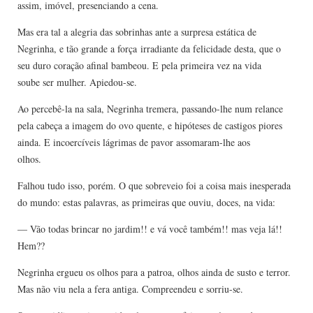
assim, imóvel, presenciando a cena.
Mas era tal a alegria das sobrinhas ante a surpresa estática de
Negrinha, e tão grande a força irradiante da felicidade desta, que o
seu duro coração afinal bambeou. E pela primeira vez na vida
soube ser mulher. Apiedou-se.
Ao percebê-la na sala, Negrinha tremera, passando-lhe num relance
pela cabeça a imagem do ovo quente, e hipóteses de castigos piores
ainda. E incoercíveis lágrimas de pavor assomaram-lhe aos
olhos.
Falhou tudo isso, porém. O que sobreveio foi a coisa mais inesperada
do mundo: estas palavras, as primeiras que ouviu, doces, na vida:
— Vão todas brincar no jardim!! e vá você também!! mas veja lá!!
Hem??
Negrinha ergueu os olhos para a patroa, olhos ainda de susto e terror.
Mas não viu nela a fera antiga. Compreendeu e sorriu-se.