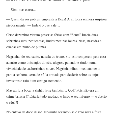
— Sim, mas cansa…
— Quem dá aos pobres, empresta a Deus! A virtuosa senhora suspirou
piedosamente: — Inda é o que vale…
Certo dezembro vieram passar as férias com “Santa” Inácia duas
sobrinhas suas, pequenotas, lindas meninas louras, ricas, nascidas e
criadas em ninho de plumas.
Negrinha, do seu canto, na sala do trono, viu-as irromperem pela casa
adentro como dois anjos do céu, alegres, pulando e rindo numa
vivacidade de cachorrinhos novos. Negrinha olhou imediatamente
para a senhora, certa de vê-la armada para desferir sobre os anjos
invasores o raio dum castigo tremendo.
Mas abriu a boca: a sinhá ria-se também… Quê? Pois não era um
crime brincar?? Estaria tudo mudado e findo o seu inferno — e aberto
o céu??!
No enlevo da doce ilusão, Negrinha levantou-se e veio para a festa