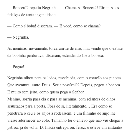
— Boneca?? repetiu Negrinha. — Chama-se Boneca?? Riram-se as
fidalgas de tanta ingenuidade.
— Como é boba! disseram. — E você, como se chama?
— Negrinha.
As meninas, novamente, torceram-se de riso; mas vendo que o êxtase
da bobinha perdurava, disseram, estendendo-lhe a boneca:
— Pegue!!
Negrinha olhou para os lados, ressabiada, com o coração aos pinotes.
Que aventura, santo Deus! Seria possível?? Depois, pegou a boneca.
E muito sem jeito, como quem pega o Senhor
Menino, sorria para ela e para as meninas, com relances de olhos
assustados para a porta. Fora de si, literalmente… Era como se
penetrara o céu e os anjos a rodeassem, e um filhinho de anjo lhe
viesse adormecer ao colo. Tamanho foi o enlevo que não viu chegar a
patroa, já de volta. D. Inácia entreparou, feroz, e esteve uns instantes