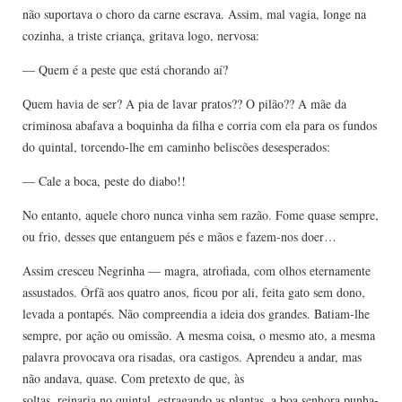
não suportava o choro da carne escrava. Assim, mal vagia, longe na
cozinha, a triste criança, gritava logo, nervosa:
— Quem é a peste que está chorando aí?
Quem havia de ser? A pia de lavar pratos?? O pilão?? A mãe da
criminosa abafava a boquinha da filha e corria com ela para os fundos
do quintal, torcendo-lhe em caminho beliscões desesperados:
— Cale a boca, peste do diabo!!
No entanto, aquele choro nunca vinha sem razão. Fome quase sempre,
ou frio, desses que entanguem pés e mãos e fazem-nos doer…
Assim cresceu Negrinha — magra, atrofiada, com olhos eternamente
assustados. Órfã aos quatro anos, ficou por ali, feita gato sem dono,
levada a pontapés. Não compreendia a ideia dos grandes. Batiam-lhe
sempre, por ação ou omissão. A mesma coisa, o mesmo ato, a mesma
palavra provocava ora risadas, ora castigos. Aprendeu a andar, mas
não andava, quase. Com pretexto de que, às
soltas, reinaria no quintal, estragando as plantas, a boa senhora punha-