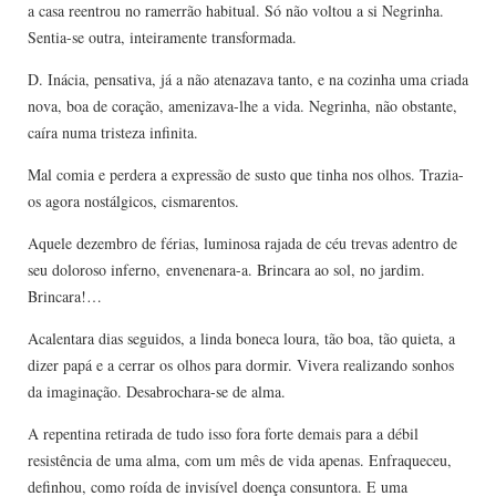
a casa reentrou no ramerrão habitual. Só não voltou a si Negrinha.
Sentia-se outra, inteiramente transformada.
D. Inácia, pensativa, já a não atenazava tanto, e na cozinha uma criada
nova, boa de coração, amenizava-lhe a vida. Negrinha, não obstante,
caíra numa tristeza infinita.
Mal comia e perdera a expressão de susto que tinha nos olhos. Trazia-
os agora nostálgicos, cismarentos.
Aquele dezembro de férias, luminosa rajada de céu trevas adentro de
seu doloroso inferno, envenenara-a. Brincara ao sol, no jardim.
Brincara!…
Acalentara dias seguidos, a linda boneca loura, tão boa, tão quieta, a
dizer papá e a cerrar os olhos para dormir. Vivera realizando sonhos
da imaginação. Desabrochara-se de alma.
A repentina retirada de tudo isso fora forte demais para a débil
resistência de uma alma, com um mês de vida apenas. Enfraqueceu,
definhou, como roída de invisível doença consuntora. E uma