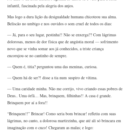
infantil, fascinada pela alegria dos anjos.
Mas logo a dura lição da desigualdade humana chicoteou sua alma.
Beliscão no umbigo e nos ouvidos o som cruel de todos os dias:
— Já, para o seu lugar, pestinha!! Não se enxerga?? Com lágrimas
dolorosas, menos de dor física que de angústia moral — sofrimento
novo que se vinha somar aos já conhecidos, a triste criança
encorujou-se no cantinho de sempre.
— Quem é, titia? perguntou uma das meninas, curiosa.
— Quem há de ser?! disse a tia num suspiro de vítima.
— Uma caridade minha. Não me corrijo, vivo criando essas pobres de
Deus.. Uma órfã… Mas, brinquem, filhinhas!! A casa é grande.
Brinquem por aí a fora!!
“Brinquem!!” Brincar! Como seria bom brincar! refletiu com suas
lágrimas, no canto, a dolorosa martirzinha, que até ali só brincara em
imaginação com o cuco! Chegaram as malas; e logo: