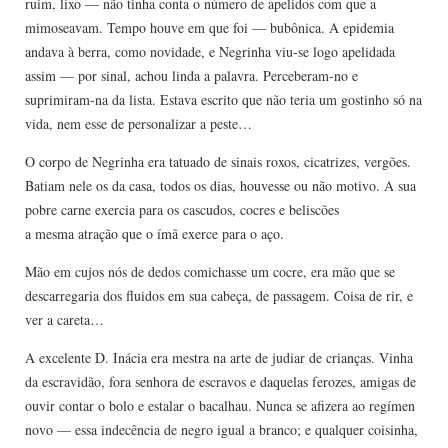
ruim, lixo — não tinha conta o número de apelidos com que a
mimoseavam. Tempo houve em que foi — bubônica. A epidemia
andava à berra, como novidade, e Negrinha viu-se logo apelidada
assim — por sinal, achou linda a palavra. Perceberam-no e
suprimiram-na da lista. Estava escrito que não teria um gostinho só na
vida, nem esse de personalizar a peste…
O corpo de Negrinha era tatuado de sinais roxos, cicatrizes, vergões.
Batiam nele os da casa, todos os dias, houvesse ou não motivo. A sua
pobre carne exercia para os cascudos, cocres e beliscões
a mesma atração que o ímã exerce para o aço.
Mão em cujos nós de dedos comichasse um cocre, era mão que se
descarregaria dos fluidos em sua cabeça, de passagem. Coisa de rir, e
ver a careta…
A excelente D. Inácia era mestra na arte de judiar de crianças. Vinha
da escravidão, fora senhora de escravos e daquelas ferozes, amigas de
ouvir contar o bolo e estalar o bacalhau. Nunca se afizera ao regímen
novo — essa indecência de negro igual a branco; e qualquer coisinha,