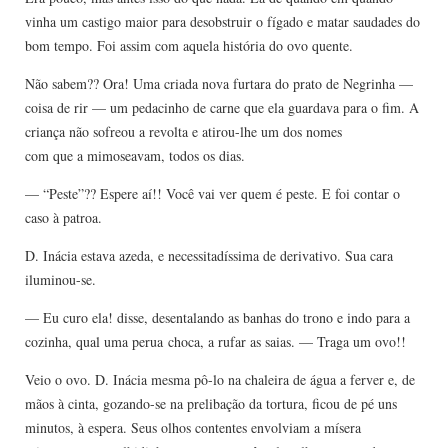
vinha um castigo maior para desobstruir o fígado e matar saudades do
bom tempo. Foi assim com aquela história do ovo quente.
Não sabem?? Ora! Uma criada nova furtara do prato de Negrinha —
coisa de rir — um pedacinho de carne que ela guardava para o fim. A
criança não sofreou a revolta e atirou-lhe um dos nomes
com que a mimoseavam, todos os dias.
— “Peste”?? Espere aí!! Você vai ver quem é peste. E foi contar o
caso à patroa.
D. Inácia estava azeda, e necessitadíssima de derivativo. Sua cara
iluminou-se.
— Eu curo ela! disse, desentalando as banhas do trono e indo para a
cozinha, qual uma perua choca, a rufar as saias. — Traga um ovo!!
Veio o ovo. D. Inácia mesma pô-lo na chaleira de água a ferver e, de
mãos à cinta, gozando-se na prelibação da tortura, ficou de pé uns
minutos, à espera. Seus olhos contentes envolviam a mísera