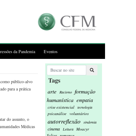
ressões da Pandemia
Eventos
Tags
 como público-alvo
ado para a prática
formação
arte
Racismo
humanística
empatia
crise existencial
tecnologia
psicanálise
voluntários
atar do assunto, o
autorreflexão
sindemia
 Humanidades Médicas
cinema
Moacyr
Leitura
Scliar
romance