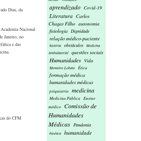
aprendizado
Covid-19
ado Dias, da
Literatura
Carlos
Chagas Filho
autonomia
a Academia Nacional
fisiologia
Dignidade
de Janeiro, no
relação médico-paciente
álica e das
obstáculos
história
Medicina
questões sociais
icina.
Ambulatorial
Humanidades
Vida
Ética
Monteiro Lobato
formação médica
humanidades médicas
medicina
psiquiatria
Medicina Pública
Ensino
Comissão de
médico
Humanidades
icas do CFM
Médicas
Pandemia
humanidade
bioética