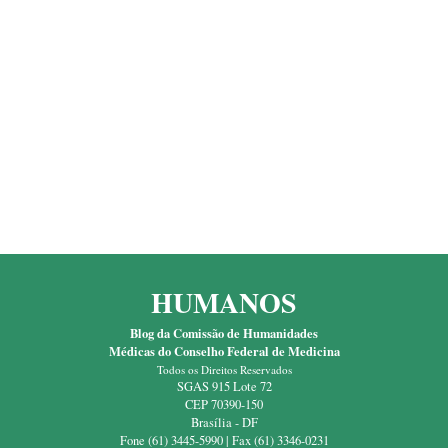
HUMANOS
Blog da Comissão de Humanidades
Médicas do Conselho Federal de Medicina
Todos os Direitos Reservados
SGAS 915 Lote 72
CEP 70390-150
Brasília - DF
Fone (61) 3445-5990 | Fax (61) 3346-0231