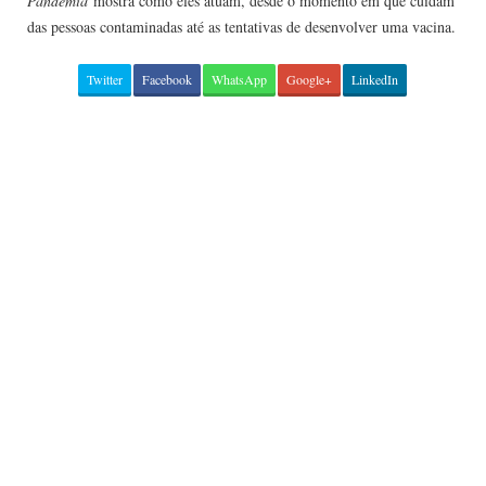
Pandemia
mostra como eles atuam, desde o momento em que cuidam
das pessoas contaminadas até as tentativas de desenvolver uma vacina.
Twitter
Facebook
WhatsApp
Google+
LinkedIn