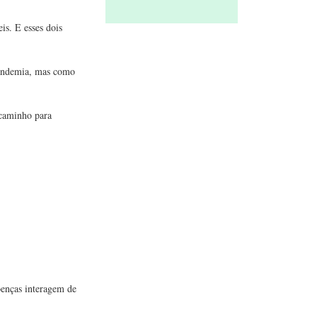
is. E esses dois
pandemia, mas como
 caminho para
oenças interagem de