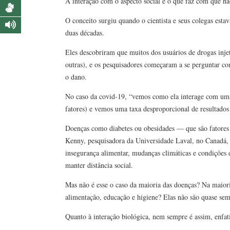
A interação com o aspecto social é o que faz com que n
O conceito surgiu quando o cientista e seus colegas es
duas décadas.
Eles descobriram que muitos dos usuários de drogas injet
outras), e os pesquisadores começaram a se perguntar c
o dano.
No caso da covid-19, “vemos como ela interage com uma v
fatores) e vemos uma taxa desproporcional de resultados
Doenças como diabetes ou obesidades — que são fatores 
Kenny, pesquisadora da Universidade Laval, no Canadá,
insegurança alimentar, mudanças climáticas e condições
manter distância social.
Mas não é esse o caso da maioria das doenças? Na maior
alimentação, educação e higiene? Elas não são quase s
Quanto à interação biológica, nem sempre é assim, enfatiz