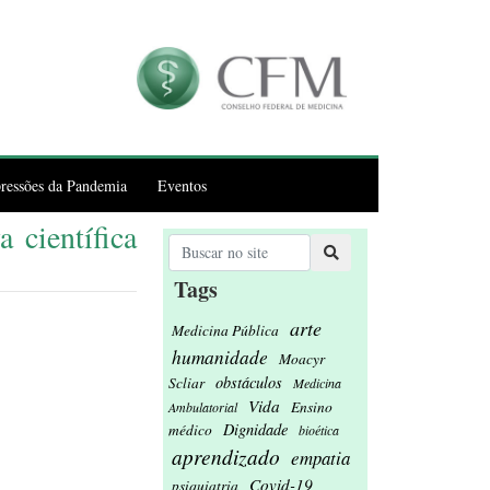
ressões da Pandemia
Eventos
 científica
Tags
arte
Medicina Pública
humanidade
Moacyr
obstáculos
Scliar
Medicina
Vida
Ensino
Ambulatorial
Dignidade
médico
bioética
aprendizado
empatia
Covid-19
psiquiatria