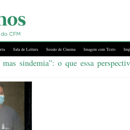
ria
Sala de Leitura
Sessão de Cinema
Imagem com Texto
Imp
mas sindemia”: o que essa perspectiva