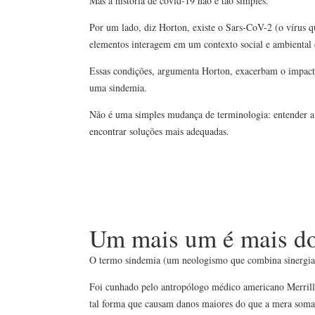
Mas a história de covid-19 não é tão simples.
Por um lado, diz Horton, existe o Sars-CoV-2 (o vírus qu
elementos interagem em um contexto social e ambiental c
Essas condições, argumenta Horton, exacerbam o impac
uma sindemia.
Não é uma simples mudança de terminologia: entender a 
encontrar soluções mais adequadas.
Um mais um é mais do
O termo sindemia (um neologismo que combina sinergia
Foi cunhado pelo antropólogo médico americano Merrill
tal forma que causam danos maiores do que a mera soma