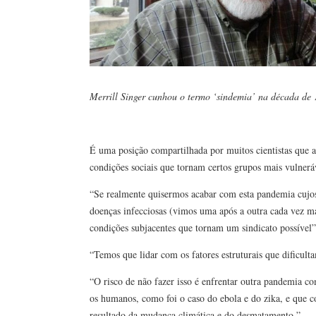
Merrill Singer cunhou o termo ‘sindemia’ na década de
É uma posição compartilhada por muitos cientistas que a
condições sociais que tornam certos grupos mais vulneráve
“Se realmente quisermos acabar com esta pandemia cujos
doenças infecciosas (vimos uma após a outra cada vez mai
condições subjacentes que tornam um sindicato possível”
“Temos que lidar com os fatores estruturais que dificul
“O risco de não fazer isso é enfrentar outra pandemia 
os humanos, como foi o caso do ebola e do zika, e que c
resultado da mudança climática e do desmatamento.”