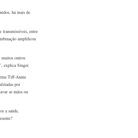
nidos, há mais de
 transmissíveis, entre
ombinação amplificou
e muitos outros
, explica Singer.
irma Tiff-Annie
fetadas por
lavar as mãos ou
or a saúde,
esente?