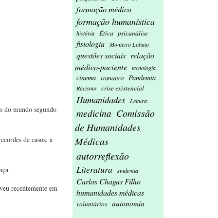
formação médica
formação humanística
Ética
psicanálise
história
fisiologia
Monteiro Lobato
relação
questões sociais
médico-paciente
tecnologia
cinema
Pandemia
romance
crise existencial
Racismo
Humanidades
Leitura
tes do mundo segundo
medicina
Comissão
de Humanidades
Médicas
ecordes de casos, a
autorreflexão
Literatura
nça.
sindemia
Carlos Chagas Filho
reveu recentemente em
humanidades médicas
autonomia
voluntários