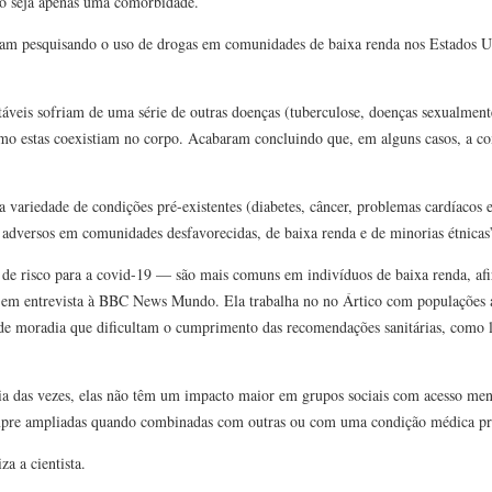
ão seja apenas uma comorbidade.
tavam pesquisando o uso de drogas em comunidades de baixa renda nos Estados U
áveis ​​sofriam de uma série de outras doenças (tuberculose, doenças sexualmente
omo estas coexistiam no corpo. Acabaram concluindo que, em alguns casos, a c
ariedade de condições pré-existentes (diabetes, câncer, problemas cardíacos 
 adversos em comunidades desfavorecidas, de baixa renda e de minorias étnicas”
de risco para a covid-19 — são mais comuns em indivíduos de baixa renda, af
 em entrevista à BBC News Mundo. Ela trabalha no no Ártico com populações a
 de moradia que dificultam o cumprimento das recomendações sanitárias, como 
ia das vezes, elas não têm um impacto maior em grupos sociais com acesso men
empre ampliadas quando combinadas com outras ou com uma condição médica pr
a a cientista.