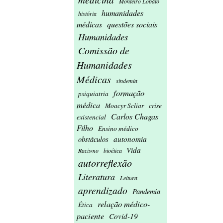
Monteiro Lobato
humanidades
história
médicas
questões sociais
Humanidades
Comissão de
Humanidades
Médicas
sindemia
formação
psiquiatria
médica
Moacyr Scliar
crise
Carlos Chagas
existencial
Filho
Ensino médico
autonomia
obstáculos
Vida
Racismo
bioética
autorreflexão
Literatura
Leitura
aprendizado
Pandemia
relação médico-
Ética
paciente
Covid-19