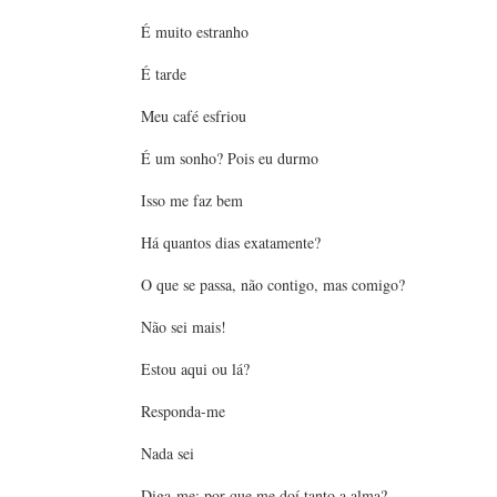
É muito estranho
É tarde
Meu café esfriou
É um sonho? Pois eu durmo
Isso me faz bem
Há quantos dias exatamente?
O que se passa, não contigo, mas comigo?
Não sei mais!
Estou aqui ou lá?
Responda-me
Nada sei
Diga-me: por que me doí tanto a alma?