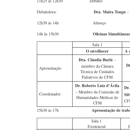
11h25 às 12h30 Debates
Dra. Maira Tongu
Debatedora:
– 
12h30 às 14h Almoço
Oficinas Simultâneas
14h às 15h30
Sala 1
O envelhecer
A 
Dra. Cláudia Burlá
–
Dr
membro da Câmara
Apresentação:
Técnica de Cuidados
Paliativos do CFM
Dr. Roberto Luiz d’Ávila
Dr.
– Membro da Comissão de
Coordenador:
Si
Humanidades Médicas do
CF
CFM
Apresentação de traba
15h30 às 17h
Sala 1
Existencial