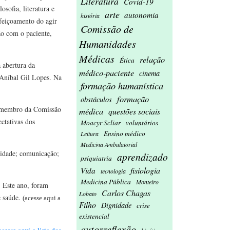
Literatura
Covid-19
sofia, literatura e
arte
autonomia
história
feiçoamento do agir
Comissão de
ão com o paciente,
Humanidades
Médicas
relação
Ética
a abertura da
médico-paciente
cinema
Aníbal Gil Lopes. Na
formação humanística
formação
obstáculos
 e membro da Comissão
médica
questões sociais
ctativas dos
Moacyr Scliar
voluntários
Ensino médico
Leitura
Medicina Ambulatorial
alidade; comunicação;
aprendizado
psiquiatria
fisiologia
Vida
tecnologia
Medicina Pública
Monteiro
. Este ano, foram
Carlos Chagas
Lobato
e saúde.
(acesse aqui a
Filho
Dignidade
crise
existencial
autorreflexão