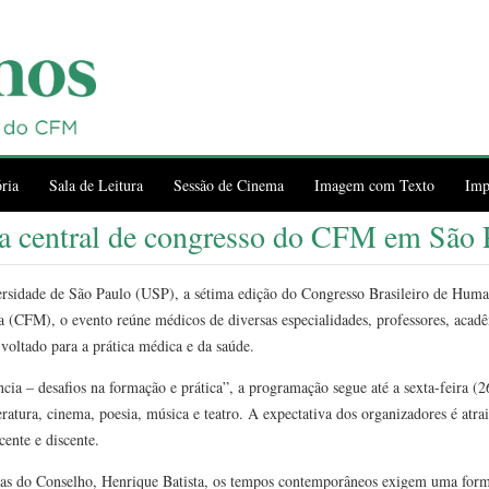
ria
Sala de Leitura
Sessão de Cinema
Imagem com Texto
Imp
 central de congresso do CFM em São 
ersidade de São Paulo (USP), a sétima edição do Congresso Brasileiro de Hum
(CFM), o evento reúne médicos de diversas especialidades, professores, acadêm
voltado para a prática médica e da saúde.
a – desafios na formação e prática”, a programação segue até a sexta-feira (26
atura, cinema, poesia, música e teatro. A expectativa dos organizadores é atrai
ente e discente.
s do Conselho, Henrique Batista, os tempos contemporâneos exigem uma for