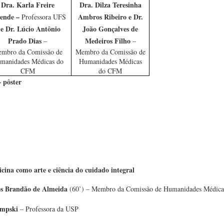
Dra. Karla Freire
Dra. Dilza Teresinha
ende –
Ambros Ribeiro e Dr.
Professora UFS
e Dr. Lúcio Antônio
João Gonçalves de
–
Prado Dias
Medeiros Filho
–
–
mbro da Comissão de
Membro da Comissão de
manidades Médicas do
Humanidades Médicas
CFM
do CFM
 pôster
cina como arte e ciência do cuidado integral
los Brandão de Almeida
(60’) – Membro da Comissão de Humanidades Médic
empski
– Professora da USP