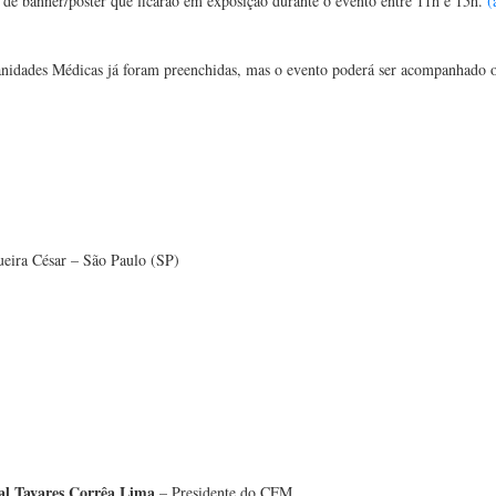
de banner/pôster que ficarão em exposição durante o evento entre 11h e 15h.
(
anidades Médicas já foram preenchidas, mas o evento poderá ser acompanhado 
eira César – São Paulo (SP)
tal Tavares Corrêa Lima
– Presidente do CFM