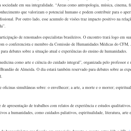
 sociedade em sua integralidade. “Áreas como antropologia, música, cinema, filo
conhecimento que valorizam o potencial humano e podem contribuir para o aper
issional. Por outro lado, esse acumulo de visões traz impacto positivo na relaç
da”.
participação de renomados especialistas brasileiros. O encontro trará logo em su
 com o conferencista e membro da Comissão de Humanidades Médicas do CFM, 
ara debates sobre a situação atual e experiências do ensino de humanidades.
 medicina como arte e ciência do cuidado integral”, organizada pelo professor
randão de Almeida. O dia estará também reservado para debates sobre as expe
l.
e oficinas simultâneas sobre: o envelhecer; a arte, a morte e o morrer; espiritu
de apresentação de trabalhos com relatos de experiência e estudos qualitativos
ivos a humanidades, como cuidados paliativos, espiritualidade, literatura, arte 