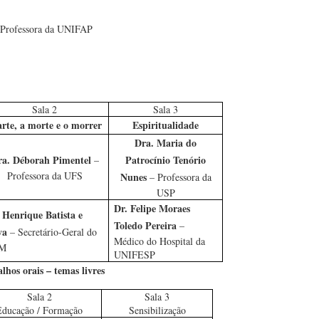
Professora da UNIFAP
Sala 2
Sala 3
arte, a morte e o morrer
Espiritualidade
Dra. Maria do
a. Déborah Pimentel ­
Patrocínio Tenório
–
Professora da UFS
Nunes
– Professora da
USP
Dr. Felipe Moraes
 Henrique Batista e
Toledo Pereira
–
lva
– Secretário-Geral do
Médico do Hospital da
M
UNIFESP
lhos orais – temas livres
Sala 2
Sala 3
Educação / Formação
Sensibilização