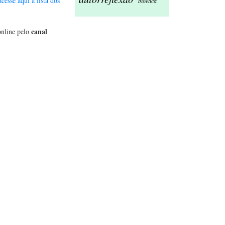
acesse aqui a lista dos
bioética
canal
online pelo