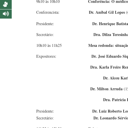
Conferência: O médico
9h10 às 10h10
Dr. Aníbal Gil Lopes
Conferencista:
(
Dr. Henrique Batista
Presidente:
Dra. Dilza Teresin
Secretário:
Mesa redonda: situação
10h10 às 11h25
Dr. José Eduardo Siq
Expositores:
Dra. Karla Freire Re
Dr. Alceu Kar
Dr. Milton Arruda
(15
Dra. Patrícia
Dr. Luiz Roberto Lo
Presidente:
Dr. Leonardo Sérvi
Secretário: