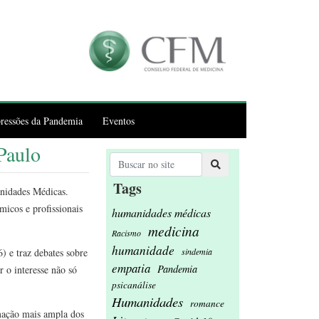
ressões da Pandemia
Eventos
Paulo
Tags
anidades Médicas.
icos e profissionais
humanidades médicas
medicina
Racismo
humanidade
sindemia
) e traz debates sobre
empatia
Pandemia
r o interesse não só
psicanálise
Humanidades
romance
mação mais ampla dos