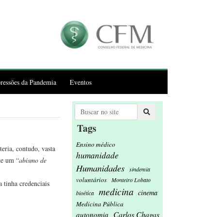
ressões da Pandemia
Eventos
Tags
Ensino médico
eria, contudo, vasta
humanidade
ste um “
abismo de
Humanidades
sindemia
voluntários
Monteiro Lobato
a tinha credenciais
medicina
cinema
bioética
Medicina Pública
Carlos Chagas
autonomia