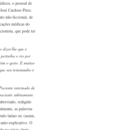
édicos, o pessoal de
José Cardoso Pires.
ato não-ficcional, de
icações médicas do
ccionista, que pode ter
 dizer-lhe que é
 perturba o rio por
ntém o gesto. E muitas
 que seu testemunho é
Paciente internado de
paciente subitamente
breviado, redigido
almente, as palavras
ulo latino sic (assim,
 auto-explicativo. O
o no início deste