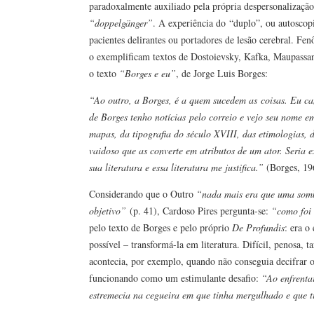
paradoxalmente auxiliado pela própria despersonalização
“doppelgänger”
. A experiência do “duplo”, ou autoscop
pacientes delirantes ou portadores de lesão cerebral. F
o exemplificam textos de Dostoievsky, Kafka, Maupassant
o texto
“Borges e eu”
, de Jorge Luis Borges:
“Ao outro, a Borges, é a quem sucedem as coisas. Eu c
de Borges tenho notícias pelo correio e vejo seu nome e
mapas, da tipografia do século XVIII, das etimologias,
vaidoso que as converte em atributos de um ator. Seria e
sua literatura e essa literatura me justifica.”
(Borges, 19
Considerando que o Outro
“nada mais era que uma sombr
objetivo”
(p. 41), Cardoso Pires pergunta-se:
“como foi 
pelo texto de Borges e pelo próprio
De Profundis
: era o
possível – transformá-la em literatura. Difícil, penosa,
acontecia, por exemplo, quando não conseguia decifrar o 
funcionando como um estimulante desafio:
“Ao enfrenta
estremecia na cegueira em que tinha mergulhado e que t