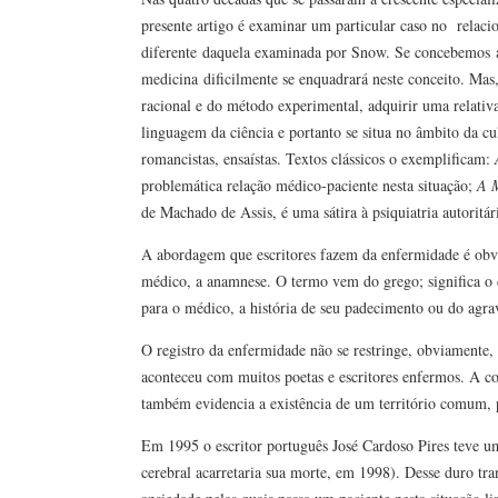
presente artigo é examinar um particular caso no relacion
diferente daquela examinada por Snow. Se concebemos a 
medicina dificilmente se enquadrará neste conceito. Mas
racional e do método experimental, adquirir uma relativa
linguagem da ciência e portanto se situa no âmbito da cul
romancistas, ensaístas. Textos clássicos o exemplificam:
problemática relação médico-paciente nesta situação;
A 
de Machado de Assis, é uma sátira à psiquiatria autoritá
A abordagem que escritores fazem da enfermidade é obv
médico, a anamnese. O termo vem do grego; significa o c
para o médico, a história de seu padecimento ou do agravo
O registro da enfermidade não se restringe, obviamente, 
aconteceu com muitos poetas e escritores enfermos. A com
também evidencia a existência de um território comum, p
Em 1995 o escritor português José Cardoso Pires teve um
cerebral acarretaria sua morte, em 1998). Desse duro tra