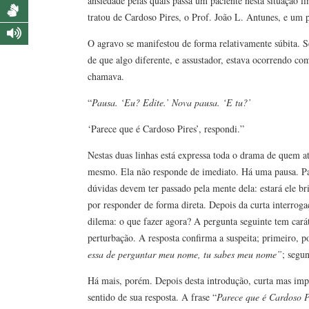
ansiedade pelas quais passa um paciente nesta situação 
tratou de Cardoso Pires, o Prof. João L. Antunes, e um p
O agravo se manifestou de forma relativamente súbita. 
de que algo diferente, e assustador, estava ocorrendo com
chamava.
“
Pausa. ‘Eu? Edite.’ Nova pausa. ‘E tu?’
‘Parece que é Cardoso Pires’, respondi.”
Nestas duas linhas está expressa toda o drama de quem at
mesmo. Ela não responde de imediato. Há uma pausa. Pau
dúvidas devem ter passado pela mente dela: estará ele b
por responder de forma direta. Depois da curta interroga
dilema: o que fazer agora? A pergunta seguinte tem carát
perturbação. A resposta confirma a suspeita; primeiro, 
essa de perguntar meu nome, tu sabes meu nome”
; segu
Há mais, porém. Depois desta introdução, curta mas impo
sentido de sua resposta. A frase “
Parece que é Cardoso P