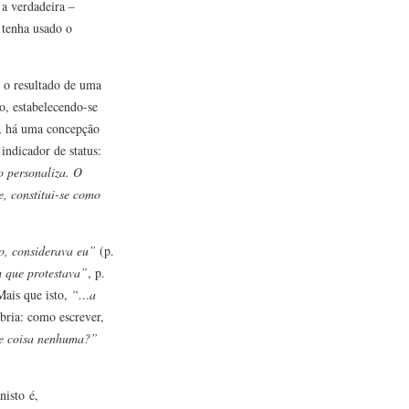
 a verdadeira –
 tenha usado o
 o resultado de uma
o, estabelecendo-se
o, há uma concepção
indicador de status:
o personaliza. O
e, constitui-se como
o, considerava eu”
(p.
m que protestava”
, p.
Mais que isto,
“…a
bria: como escrever,
de coisa nenhuma?”
nisto é,