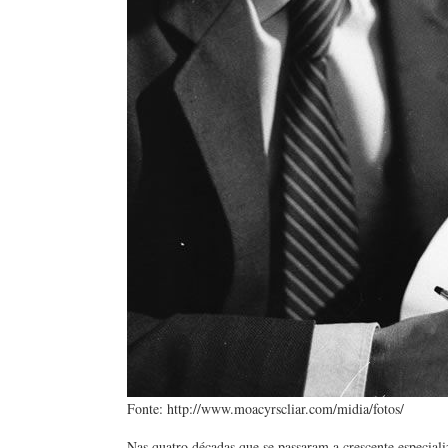
Fonte: http://www.moacyrscliar.com/midia/fotos/
Nas quatro décadas que se passaram a crescente especial