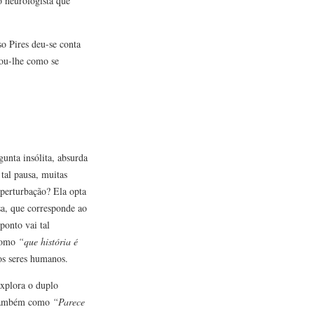
o neurologista que
o Pires deu-se conta
tou-lhe como se
gunta insólita, absurda
tal pausa, muitas
 perturbação? Ela opta
sa, que corresponde ao
ponto vai tal
 como
“que história é
os seres humanos.
explora o duplo
também como
“Parece