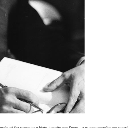
ização só fez aumentar o hiato descrito por Snow – e as preocupações em superá