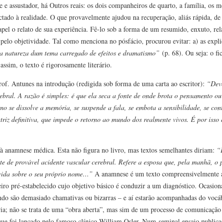
e e assustador, há Outros reais: os dois companheiros de quarto, a família, os m
ado à realidade. O que provavelmente ajudou na recuperação, aliás rápida, de 
apel o relato de sua experiência. Fê-lo sob a forma de um resumido, enxuto, rel
pelo objetividade. Tal como menciona no pósfácio, procurou evitar: a) as expl
 da natureza dum tema carregado de efeitos e dramatismo”
(p. 68). Ou seja: o fi
ssim, o texto é rigorosamente literário.
of. Antunes na introdução (redigida sob forma de uma carta ao escritor):
“Devo
ebral. A razão é simples: é que ela seca a fonte de onde brota o pensamento ou
omo se dissolve a memória, se suspende a fala, se embota a sensibilidade, se co
triz definitiva, que impede o retorno ao mundo dos realmente vivos. É por isso
à anamnese médica. Esta não figura no livro, mas textos semelhantes diriam:
“
te de provável acidente vascular cerebral. Refere a esposa que, pela manhã, o 
vida sobre o seu próprio nome…”
A anamnese é um texto compreensivelmente a
iro pré-estabelecido cujo objetivo básico é conduzir a um diagnóstico. Ocasion
ando são demasiado chamativas ou bizarras – e aí estarão acompanhadas do vocáb
ria; não se trata de uma “obra aberta”, mas sim de um processo de comunicação
ue foi lançado pelo famoso clínico William Osler. Num seminal ensaio publicad