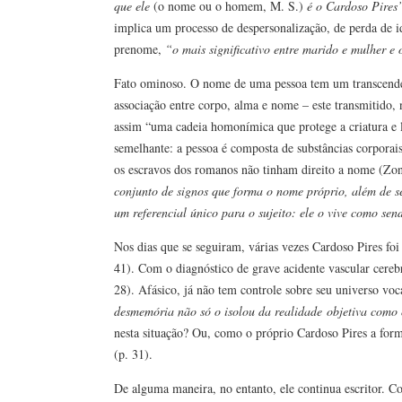
que ele
(o nome ou o homem, M. S.)
é o Cardoso Pires
implica um processo de despersonalização, de perda de i
prenome,
“o mais significativo entre marido e mulher e 
Fato ominoso. O nome de uma pessoa tem um transcendent
associação entre corpo, alma e nome – este transmitido,
assim “uma cadeia homonímica que protege a criatura e
semelhante: a pessoa é composta de substâncias corporais
os escravos dos romanos não tinham direito a nome (Zo
conjunto de signos que forma o nome próprio, além de se
um referencial único para o sujeito: ele o vive como se
Nos dias que se seguiram, várias vezes Cardoso Pires fo
41). Com o diagnóstico de grave acidente vascular cereb
28). Afásico, já não tem controle sobre seu universo vo
desmemória não só o isolou da realidade
objetiva como o
nesta situação? Ou, como o próprio Cardoso Pires a for
(p. 31).
De alguma maneira, no entanto, ele continua escritor. Con