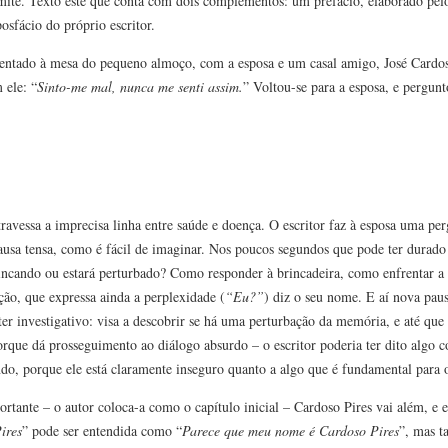
limite. Texto este que conta com dois complementos: um prefácio, elaborado pel
osfácio do próprio escritor.
Sentado à mesa do pequeno almoço, com a esposa e um casal amigo, José Cardos
 ele: “
Sinto-me mal, nunca me senti assim.
” Voltou-se para a esposa, e pergun
ravessa a imprecisa linha entre saúde e doença. O escritor faz à esposa uma per
sa tensa, como é fácil de imaginar. Nos poucos segundos que pode ter durado 
rincando ou estará perturbado? Como responder à brincadeira, como enfrentar a
ção, que expressa ainda a perplexidade (
“Eu?”
) diz o seu nome. E aí nova pau
er investigativo: visa a descobrir se há uma perturbação da memória, e até que 
porque dá prosseguimento ao diálogo absurdo – o escritor poderia ter dito algo
ndo, porque ele está claramente inseguro quanto a algo que é fundamental para 
rtante – o autor coloca-a como o capítulo inicial – Cardoso Pires vai além, e 
ires
” pode ser entendida como “
Parece que meu nome é Cardoso Pires
”, mas 