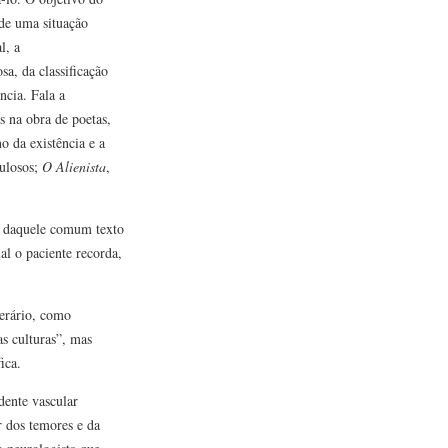
 de uma situação
l, a
a, da classificação
ncia. Fala a
s na obra de poetas,
o da existência e a
ulosos;
O Alienista
,
o daquele comum texto
al o paciente recorda,
terário, como
as culturas”, mas
ica.
dente vascular
r dos temores e da