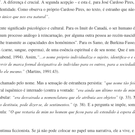
”
. A diferença é crucial. A segunda acepção – e esta é, para José Cardoso Pires,
dentidade. Como observa o próprio Cardoso Pires, no texto, é estranho que não
o único que nos era natural”
.
e significado psicológico e cultural. Para os Inuit do Canadá, o ser humano é
 num processo análogo à reincarnação, por alguma outra pessoa ao recém-nascid
 lhe transmite as capacidades dos homônimos”. Para os Samo, de Burkina-Fass
 (carne, sangue, esperma), de uma essência espiritual e de seu nome. Que é um 
nabend, 1994). Assim,
“…o nome próprio individualiza o sujeito, identifica-o e 
rvir de marca formal designativa do indivíduo para os outros, para a sociedad
ndo ele mesmo.”
(Martins, 1991:43).
i chamado pelo nome. Mas a sensação de estranheza persistia:
“que nome tão fei
ral isquêmico é internado (contra a vontade:
“era ainda um último resto de mi
cabular:
“era desvairada a nomenclatura que ele atribuía aos objetos”
(p. 33). 
 destituiu, pode dizer-se, de sentimentos.”
(p. 38). E a pergunta se impõe, som
mula:
“O que restaria de mim no homem que ficou para ali estendido à espera 
tinua ficcionista. Se já não pode colocar no papel uma narrativa, ele a vive, e 