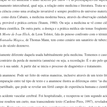
amento intercultural, qual seja, a relação entre medicina e literatura. Trata-se
ciência como uma avaliação invariável e sempre preditiva do universo materia
, como dizia Cabanis, a medicina moderna busca, através da observação cuidados
, provável e prática certeza (Staum, 1980). Ou seja: a medicina se vê como ciê
tura científica. De outra parte, a doença e a prática médica são temas freqüente
A Morte de Ivan Illich
, de Leon Tolstoi, fala do penoso confronto com o términ
Montanha Mágica
, de Thomas Mann, tem como cenário um sanatório de tuberc
ria do século dezenove.
iamente diferente daquela usada habitualmente pela medicina. Tomemos o cas
ontrário da perda de memória (amnésia) ou seja, a recordação. É o ato pelo qu
 à sua saúde. A partir daí se inicia o processo de diagnóstico e tratamento.
à anamnese. Pode ser feito de outras maneiras, inclusive através de um texto li
paração entre tal tipo de texto e a anamnese ilustra as diferenças entre “as du
artilhado, que pode se revelar um fértil campo de experiência humana e científ
 acidente vascular cerebral. Foi hospitalizado, e recuperou-se (um segundo aci
nse resultou um curto, mas transcendente texto (Cardoso Pires, 1997), revelado