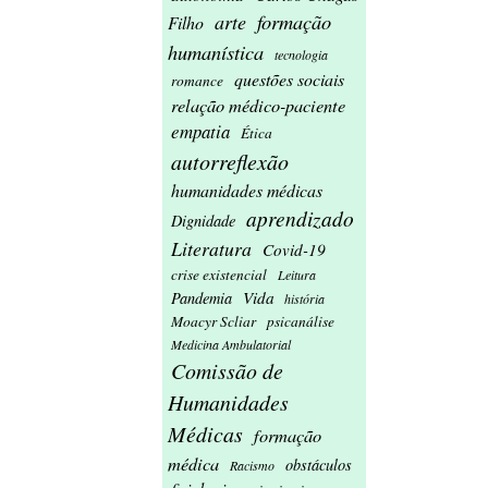
formação
arte
Filho
humanística
tecnologia
questões sociais
romance
relação médico-paciente
empatia
Ética
autorreflexão
humanidades médicas
aprendizado
Dignidade
Literatura
Covid-19
crise existencial
Leitura
Vida
Pandemia
história
Moacyr Scliar
psicanálise
Medicina Ambulatorial
Comissão de
Humanidades
Médicas
formação
médica
obstáculos
Racismo