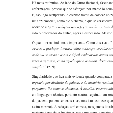
Há mais estímulos. Ao lado do Outro ficcional, fascinant
enfermagem, pessoas que se esforçam por mantê-lo conect
E, tão logo recuperado, o escritor tratou de colocar no p
uma “Memória”, como ele o chama, e que se caracteriza 
ocorrido e b)
“as seduções que a ficção tende a extrair
sido o observador do Outro, agora é dispensado. Mesmo a
O que o torna ainda mais importante. Como observa o Pr
escassa a produção literária sobre a doença vascular cer
onde ela se escoa e assim é difícil explicar aos outros c
vezes a agressão, como aquela que o assaltou, deixa cica
singular.”
(p. 9).
Singularidade que fica mais evidente quando comparada 
urgência por distúrbio da palavra e da memória resultan
perguntou-lhe como se chamava. À ocasião, mostrou dú
em linguagem técnica, portanto neutra, seguindo um rote
do paciente podem ser transcritas, mas isto acontece qu
assim mesmo). A redação será correta, mas jamais literá
paciente é que deve funcionar como um texto, conceito q