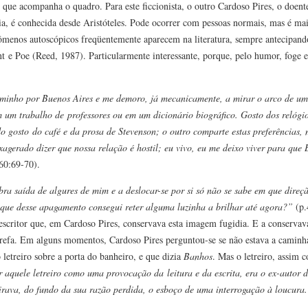
 que acompanha o quadro. Para este ficcionista, o outro Cardoso Pires, o doent
ia, é conhecida desde Aristóteles. Pode ocorrer com pessoas normais, mas é m
enômenos autoscópicos freqüentemente aparecem na literatura, sempre antecipan
 e Poe (Reed, 1987). Particularmente interessante, porque, pelo humor, foge em
aminho por Buenos Aires e me demoro, já mecanicamente, a mirar o arco de u
m um trabalho de professores ou em um dicionário biográfico. Gosto dos relógio
 do gosto
do café e da prosa de Stevenson; o outro comparte estas preferências
xagerado dizer que nossa relação é hostil; eu vivo, eu me deixo viver para que
60:69-70).
a saída de algures de mim e a deslocar-se por si só não se sabe em que dire
que desse apagamento consegui reter alguma luzinha a brilhar até agora?”
(p.
 escritor que, em Cardoso Pires, conservava esta imagem fugidia. E a conservav
 tarefa. Em alguns momentos, Cardoso Pires perguntou-se se não estava a caminha
letreiro sobre a porta do banheiro, e que dizia
Banhos
. Mas o letreiro, assim
r aquele letreiro como uma provocação da
leitura e da escrita, era o ex-autor 
irava, do fundo da sua razão perdida, o esboço de uma interrogação à loucura