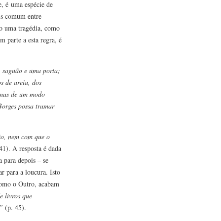
e, é uma espécie de
ais comum entre
do uma tragédia, como
 parte a esta regra, é
m saguão e uma porta;
s de areia, dos
, mas de um modo
 Borges possa tramar
ção, nem com que o
41). A resposta é dada
a para depois – se
r para a loucura. Isto
 como o Outro, acabam
de livros que
.”
(p. 45).