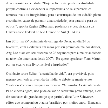
de ser considerada datada: “Hoje, o livro não perdeu a atualidade,
porque continua a evidenciar a importância de se superarem os
temores, reais ou imaginários, para a construção de um cidadão pleno
e confiante, capaz de garantir uma sociedade justa para si e para os
outros.”, aponta Regina Zilberman, professora e pesquisadora da
Universidade Federal do Rio Grande do Sul (UFRGS).
Em 2013, na 85ª cerimônia de entrega do Oscar, no dia 24 de
fevereiro, com a estatueta em mãos por seu prêmio de melhor diretor,
Ang Lee disse em seu discurso de 26 segundos para a maior audiência
na televisão americana desde 2007: “Eu quero agradecer Yann Martel
por ter escrito este livro incrível e inspirador”.
O silêncio sobre Scliar, “a centelha de vida”, era previsível, pois,
mesmo com toda a investida da mídia, o debate se manteve nos
“bastidores” como uma questão literária. “Ao assistir As Aventuras de
Pi no cinema agora, não pude deixar de sentir um gosto amargo, além
das saudades do grande amigo que partiu”, disse Luiz Schwarcz,
editor que acompanhou o autor brasileiro por muitos anos. “Enquanto