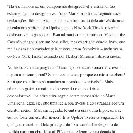
“Havia, na notícia, um componente desagradável e estranho, tão
estranho quanto desagradável. Yann Martel não tinha, segundo suas
declarações, lido a novela. Tomara conhecimento dela através de uma
resenha do escritor John Updike para o New York Times, resenha
desfavorável, segundo ele. Esta afirmativa me perturbou. Max and the
Cats não chegou a ser um best-seller, mas os artigos sobre o livro, que
me haviam sido enviados pela editora, eram favoráveis – inclusive o
do New York Times, assinado por Herbert Mitgang”, disse à época.
No texto, Scliar se pergunta: “Teria Updike escrito uma outra resenha
– para o mesmo jornal? Se era esse o caso, por que eu não a recebera?
Será que os editores só mandavam resenhas favoráveis?”. Mais
adiante, o gaúcho continua descrevendo o que o deixou
desconfortável: “À afirmativa seguia-se um comentário de Martel.
Uma pena, dizia ele, que uma ideia boa tivesse sido estragada por um
escritor menor. Mas, em seguida, levantava uma outra hipótese: e se
eu não fosse um escritor menor? E se Updike tivesse se enganado? De
qualquer maneira a ideia principal do livro serviu-lhe de ponto de
partida para sua obra Life of Pi”, conta. Algum tempo depois já