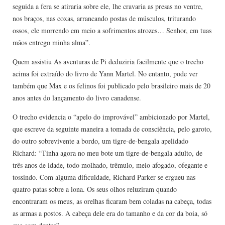
seguida a fera se atiraria sobre ele, lhe cravaria as presas no ventre,
nos braços, nas coxas, arrancando postas de músculos, triturando
ossos, ele morrendo em meio a sofrimentos atrozes… Senhor, em tuas
mãos entrego minha alma”.
Quem assistiu As aventuras de Pi deduziria facilmente que o trecho
acima foi extraído do livro de Yann Martel. No entanto, pode ver
também que Max e os felinos foi publicado pelo brasileiro mais de 20
anos antes do lançamento do livro canadense.
O trecho evidencia o “apelo do improvável” ambicionado por Martel,
que escreve da seguinte maneira a tomada de consciência, pelo garoto,
do outro sobrevivente a bordo, um tigre-de-bengala apelidado
Richard: “Tinha agora no meu bote um tigre-de-bengala adulto, de
três anos de idade, todo molhado, trêmulo, meio afogado, ofegante e
tossindo. Com alguma dificuldade, Richard Parker se ergueu nas
quatro patas sobre a lona. Os seus olhos reluziram quando
encontraram os meus, as orelhas ficaram bem coladas na cabeça, todas
as armas a postos. A cabeça dele era do tamanho e da cor da boia, só