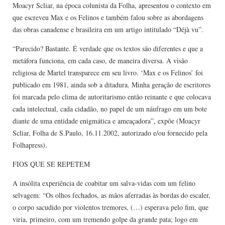
Moacyr Scliar, na época colunista da Folha, apresentou o contexto em
que escreveu Max e os Felinos e também falou sobre as abordagens
das obras canadense e brasileira em um artigo intitulado “Déjà vu”.
“Parecido? Bastante. É verdade que os textos são diferentes e que a
metáfora funciona, em cada caso, de maneira diversa. A visão
religiosa de Martel transparece em seu livro. ‘Max e os Felinos’ foi
publicado em 1981, ainda sob a ditadura. Minha geração de escritores
foi marcada pelo clima de autoritarismo então reinante e que colocava
cada intelectual, cada cidadão, no papel de um náufrago em um bote
diante de uma entidade enigmática e ameaçadora”, expõe (Moacyr
Scliar, Folha de S.Paulo, 16.11.2002, autorizado e/ou fornecido pela
Folhapress).
FIOS QUE SE REPETEM
A insólita experiência de coabitar um salva-vidas com um felino
selvagem: “Os olhos fechados, as mãos aferradas às bordas do escaler,
o corpo sacudido por violentos tremores, (…) esperava pelo fim, que
viria, primeiro, com um tremendo golpe da grande pata; logo em