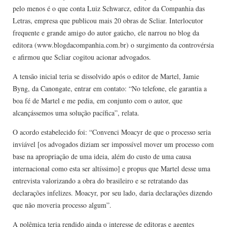
pelo menos é o que conta Luiz Schwarcz, editor da Companhia das
Letras, empresa que publicou mais 20 obras de Scliar. Interlocutor
frequente e grande amigo do autor gaúcho, ele narrou no blog da
editora (www.blogdacompanhia.com.br) o surgimento da controvérsia
e afirmou que Scliar cogitou acionar advogados.
A tensão inicial teria se dissolvido após o editor de Martel, Jamie
Byng, da Canongate, entrar em contato: “No telefone, ele garantia a
boa fé de Martel e me pedia, em conjunto com o autor, que
alcançássemos uma solução pacífica”, relata.
O acordo estabelecido foi: “Convenci Moacyr de que o processo seria
inviável [os advogados diziam ser impossível mover um processo com
base na apropriação de uma ideia, além do custo de uma causa
internacional como esta ser altíssimo] e propus que Martel desse uma
entrevista valorizando a obra do brasileiro e se retratando das
declarações infelizes. Moacyr, por seu lado, daria declarações dizendo
que não moveria processo algum”.
A polêmica teria rendido ainda o interesse de editoras e agentes