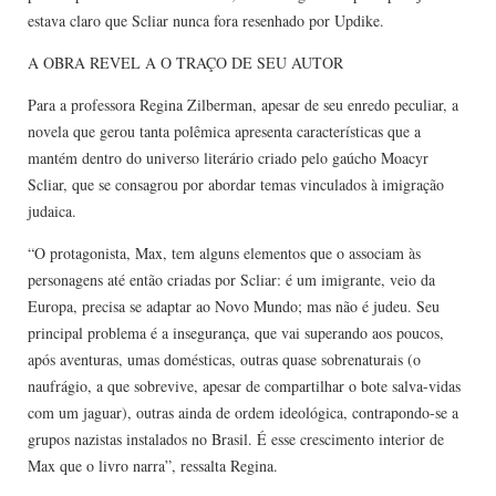
estava claro que Scliar nunca fora resenhado por Updike.
A OBRA REVEL A O TRAÇO DE SEU AUTOR
Para a professora Regina Zilberman, apesar de seu enredo peculiar, a
novela que gerou tanta polêmica apresenta características que a
mantém dentro do universo literário criado pelo gaúcho Moacyr
Scliar, que se consagrou por abordar temas vinculados à imigração
judaica.
“O protagonista, Max, tem alguns elementos que o associam às
personagens até então criadas por Scliar: é um imigrante, veio da
Europa, precisa se adaptar ao Novo Mundo; mas não é judeu. Seu
principal problema é a insegurança, que vai superando aos poucos,
após aventuras, umas domésticas, outras quase sobrenaturais (o
naufrágio, a que sobrevive, apesar de compartilhar o bote salva-vidas
com um jaguar), outras ainda de ordem ideológica, contrapondo-se a
grupos nazistas instalados no Brasil. É esse crescimento interior de
Max que o livro narra”, ressalta Regina.