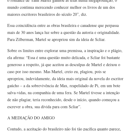
o romance de Yann Martel ganhou as telas numa megaprodução, o
mundo continua merecendo conhecer melhor os livros de um dos
maiores escritores brasileiros do século 20”, diz.
Essa coincidência entre as obras brasileira e canadense que perpassa
mais de 30 anos lança luz sobre a questão da autoria e originalidade.
Para Zilberman, Martel se apropriou sim da ideia de Scliar.
Sobre os limites entre explorar uma premissa, a inspiração e o plágio,
ela afirma: “Essa é uma questão muito delicada, e Scliar foi bastante
generoso a respeito, já que aceitou as desculpas de Martel e deixou o
caso por isso mesmo. Mas Martel, creio eu, plagiou, pois se
apropriou, indevidamente, da ideia mais original da novela do escritor
gaúcho – a da sobrevivência de Max, reapelidado de Pi, em um bote
salva-vidas, na companhia de uma fera. Se Martel tivesse a intenção
de não plagiar, teria reconhecido, desde o início, quando começou a
escrever a obra, sua dívida para com Scliar”.
A MEDIAÇÃO DO AMIGO
Contudo, a aceitação do brasileiro não foi tão pacífica quanto parece,