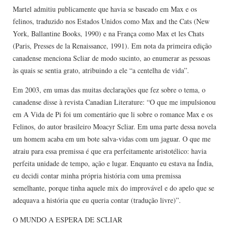
Martel admitiu publicamente que havia se baseado em Max e os
felinos, traduzido nos Estados Unidos como Max and the Cats (New
York, Ballantine Books, 1990) e na França como Max et les Chats
(Paris, Presses de la Renaissance, 1991). Em nota da primeira edição
canadense menciona Scliar de modo sucinto, ao enumerar as pessoas
às quais se sentia grato, atribuindo a ele “a centelha de vida”.
Em 2003, em umas das muitas declarações que fez sobre o tema, o
canadense disse à revista Canadian Literature: “O que me impulsionou
em A Vida de Pi foi um comentário que li sobre o romance Max e os
Felinos, do autor brasileiro Moacyr Scliar. Em uma parte dessa novela
um homem acaba em um bote salva-vidas com um jaguar. O que me
atraiu para essa premissa é que era perfeitamente aristotélico: havia
perfeita unidade de tempo, ação e lugar. Enquanto eu estava na Índia,
eu decidi contar minha própria história com uma premissa
semelhante, porque tinha aquele mix do improvável e do apelo que se
adequava a história que eu queria contar (tradução livre)”.
O MUNDO A ESPERA DE SCLIAR