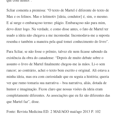
que com dentes”.
Scliar comenta a premissa: “O texto de Martel é diferente do texto de
Max e os felinos. Mas o leitmotiv [ideia, condutor] é, sim, o mesmo.
E aí surge o embaraçoso termo: plágio. Embaraçoso não para mim,
devo dizer logo. Na verdade, e como disse antes, o fato de Martel ter
usado a ideia não chegava a me incomodar. Incomodava-me a suposta
resenha e também a maneira pela qual tomei conhecimento do livro”.
Para Scliar, se não fosse o prêmio, talvez ele nem ficasse sabendo da
existência da obra do canadense: “Depois de muito debate sobre o
assunto o livro de Martel finalmente chegou-me às mãos. Li-o sem
rancor; ao contrário, achei o texto bem escrito e original. Ali estava a
minha ideia, mas era com curiosidade que eu seguia a história; queria
ver que rumo tomaria sua narrativa – boa narrativa, aliás, dotada de
humor e imaginação. Ficou claro que nossas visões da ideia eram
completamente diferentes. As associações que eu fiz são diferentes das
que Martel faz”, disse.
Fonte: Revista Medicina ED. 2 MAI/AGO mai/ago 2013 P. 102