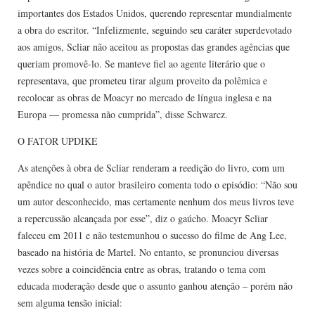
importantes dos Estados Unidos, querendo representar mundialmente
a obra do escritor. “Infelizmente, seguindo seu caráter superdevotado
aos amigos, Scliar não aceitou as propostas das grandes agências que
queriam promovê-lo. Se manteve fiel ao agente literário que o
representava, que prometeu tirar algum proveito da polêmica e
recolocar as obras de Moacyr no mercado de língua inglesa e na
Europa — promessa não cumprida”, disse Schwarcz.
O FATOR UPDIKE
As atenções à obra de Scliar renderam a reedição do livro, com um
apêndice no qual o autor brasileiro comenta todo o episódio: “Não sou
um autor desconhecido, mas certamente nenhum dos meus livros teve
a repercussão alcançada por esse”, diz o gaúcho. Moacyr Scliar
faleceu em 2011 e não testemunhou o sucesso do filme de Ang Lee,
baseado na história de Martel. No entanto, se pronunciou diversas
vezes sobre a coincidência entre as obras, tratando o tema com
educada moderação desde que o assunto ganhou atenção – porém não
sem alguma tensão inicial: