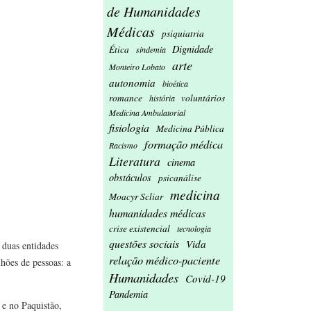
de Humanidades
Médicas
psiquiatria
Dignidade
Ética
sindemia
arte
Monteiro Lobato
autonomia
bioética
romance
voluntários
história
Medicina Ambulatorial
fisiologia
Medicina Pública
formação médica
Racismo
Literatura
cinema
obstáculos
psicanálise
medicina
Moacyr Scliar
humanidades médicas
crise existencial
tecnologia
questões sociais
Vida
 duas entidades
relação médico-paciente
hões de pessoas: a
Humanidades
Covid-19
Pandemia
e no Paquistão,