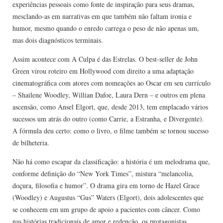
experiências pessoais como fonte de inspiração para seus dramas,
mesclando-as em narrativas em que também não faltam ironia e
humor, mesmo quando o enredo carrega o peso de não apenas um,
mas dois diagnósticos terminais.
Assim acontece com A Culpa é das Estrelas. O best-seller de John
Green virou roteiro em Hollywood com direito a uma adaptação
cinematográfica com atores com nomeações ao Oscar em seu currículo
– Shailene Woodley, Willian Dafoe, Laura Dern – e outros em plena
ascensão, como Ansel Elgort, que, desde 2013, tem emplacado vários
sucessos um atrás do outro (como Carrie, a Estranha, e Divergente).
A fórmula deu certo: como o livro, o filme também se tornou sucesso
de bilheteria.
Não há como escapar da classificação: a história é um melodrama que,
conforme definição do “New York Times”, mistura “melancolia,
doçura, filosofia e humor”. O drama gira em torno de Hazel Grace
(Woodley) e Augustus “Gus” Waters (Elgort), dois adolescentes que
se conhecem em um grupo de apoio a pacientes com câncer. Como
nas histórias tradicionais de amor e redenção, os protagonistas