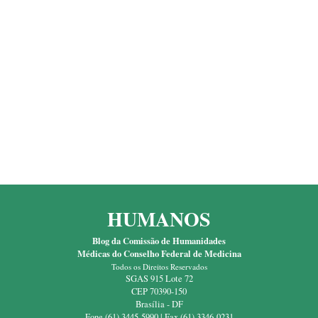
HUMANOS
Blog da Comissão de Humanidades
Médicas do Conselho Federal de Medicina
Todos os Direitos Reservados
SGAS 915 Lote 72
CEP 70390-150
Brasília - DF
Fone (61) 3445-5990 | Fax (61) 3346-0231