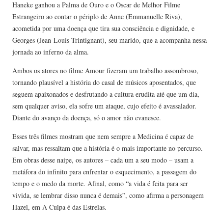
Haneke ganhou a Palma de Ouro e o Oscar de Melhor Filme
Estrangeiro ao contar o périplo de Anne (Emmanuelle Riva),
acometida por uma doença que tira sua consciência e dignidade, e
Georges (Jean-Louis Trintignant), seu marido, que a acompanha nessa
jornada ao inferno da alma.
Ambos os atores no filme Amour fizeram um trabalho assombroso,
tornando plausível a história do casal de músicos aposentados, que
seguem apaixonados e desfrutando a cultura erudita até que um dia,
sem qualquer aviso, ela sofre um ataque, cujo efeito é avassalador.
Diante do avanço da doença, só o amor não evanesce.
Esses três filmes mostram que nem sempre a Medicina é capaz de
salvar, mas ressaltam que a história é o mais importante no percurso.
Em obras desse naipe, os autores – cada um a seu modo – usam a
metáfora do infinito para enfrentar o esquecimento, a passagem do
tempo e o medo da morte. Afinal, como “a vida é feita para ser
vivida, se lembrar disso nunca é demais”, como afirma a personagem
Hazel, em A Culpa é das Estrelas.