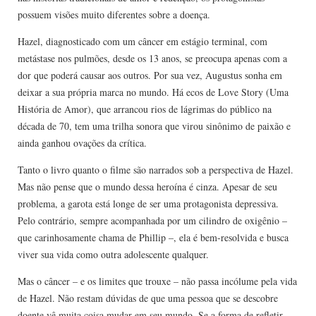
possuem visões muito diferentes sobre a doença.
Hazel, diagnosticado com um câncer em estágio terminal, com
metástase nos pulmões, desde os 13 anos, se preocupa apenas com a
dor que poderá causar aos outros. Por sua vez, Augustus sonha em
deixar a sua própria marca no mundo. Há ecos de Love Story (Uma
História de Amor), que arrancou rios de lágrimas do público na
década de 70, tem uma trilha sonora que virou sinônimo de paixão e
ainda ganhou ovações da crítica.
Tanto o livro quanto o filme são narrados sob a perspectiva de Hazel.
Mas não pense que o mundo dessa heroína é cinza. Apesar de seu
problema, a garota está longe de ser uma protagonista depressiva.
Pelo contrário, sempre acompanhada por um cilindro de oxigênio –
que carinhosamente chama de Phillip –, ela é bem-resolvida e busca
viver sua vida como outra adolescente qualquer.
Mas o câncer – e os limites que trouxe – não passa incólume pela vida
de Hazel. Não restam dúvidas de que uma pessoa que se descobre
doente vê muita coisa mudar em seu mundo. Se a forma de refletir