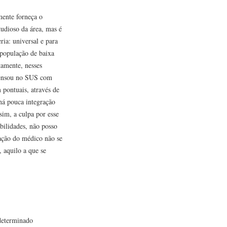
mente forneça o
tudioso da área, mas é
ia: universal e para
 população de baixa
tamente, nesses
pensou no SUS com
pontuais, através de
há pouca integração
sim, a culpa por esse
abilidades, não posso
uação do médico não se
 aquilo a que se
determinado