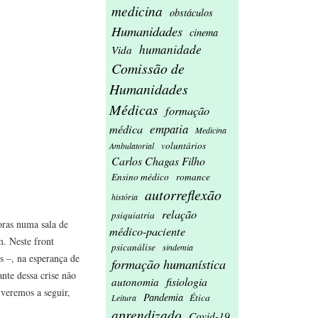
medicina
obstáculos
Humanidades
cinema
humanidade
Vida
Comissão de
Humanidades
Médicas
formação
médica
empatia
Medicina
voluntários
Ambulatorial
Carlos Chagas Filho
Ensino médico
romance
autorreflexão
história
relação
psiquiatria
horas numa sala de
médico-paciente
m. Neste front
psicanálise
sindemia
s –, na esperança de
formação humanística
nte dessa crise não
fisiologia
autonomia
 veremos a seguir,
Pandemia
Ética
Leitura
aprendizado
Covid-19