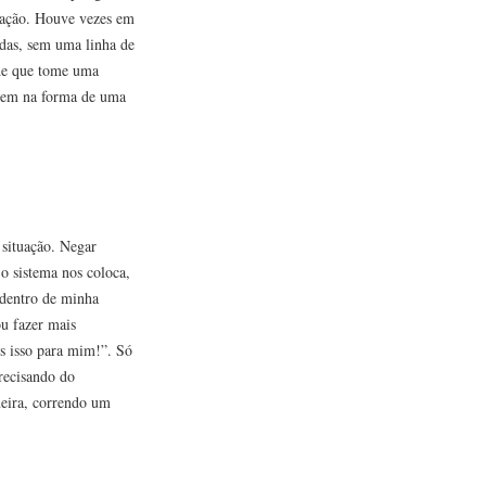
tuação. Houve vezes em
idas, sem uma linha de
úde que tome uma
a vem na forma de uma
 situação. Negar
o sistema nos coloca,
 dentro de minha
u fazer mais
is isso para mim!”. Só
precisando do
neira, correndo um