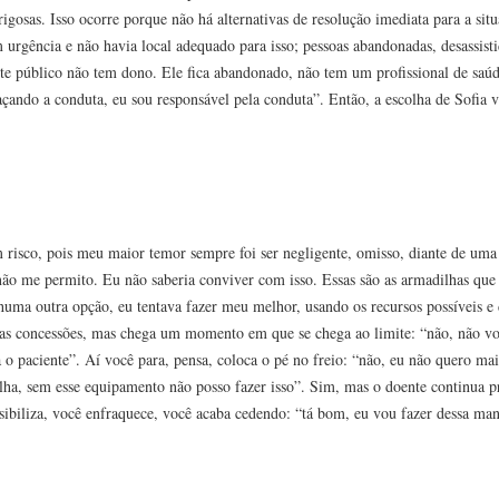
erigosas. Isso ocorre porque não há alternativas de resolução imediata para a si
 urgência e não havia local adequado para isso; pessoas abandonadas, desassist
e público não tem dono. Ele fica abandonado, não tem um profissional de sa
traçando a conduta, eu sou responsável pela conduta”. Então, a escolha de Sofi
m risco, pois meu maior temor sempre foi ser negligente, omisso, diante de uma
 não me permito. Eu não saberia conviver com isso. Essas são as armadilhas que 
enhuma outra opção, eu tentava fazer meu melhor, usando os recursos possíveis e
sas concessões, mas chega um momento em que se chega ao limite: “não, não vo
 o paciente”. Aí você para, pensa, coloca o pé no freio: “não, eu não quero ma
“olha, sem esse equipamento não posso fazer isso”. Sim, mas o doente continua 
ibiliza, você enfraquece, você acaba cedendo: “tá bom, eu vou fazer dessa ma