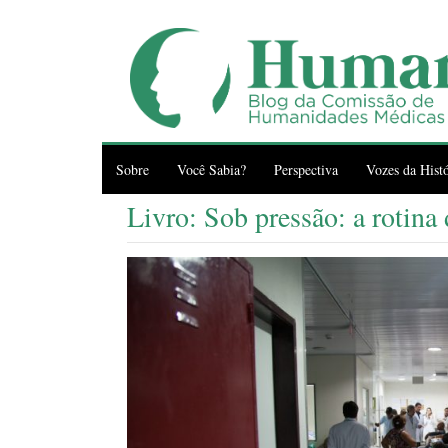
Sobre
Você Sabia?
Perspectiva
Vozes da Histó
Livro: Sob pressão: a rotina