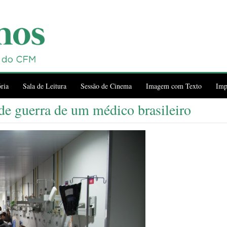
ria
Sala de Leitura
Sessão de Cinema
Imagem com Texto
Imp
 de guerra de um médico brasileiro