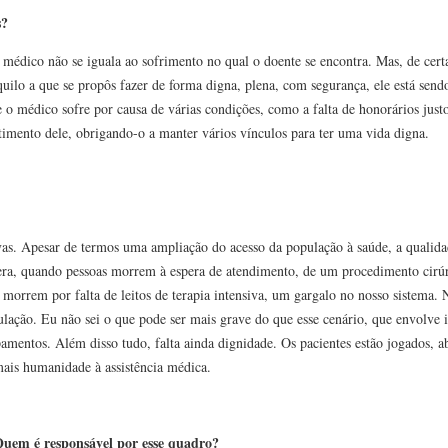
s?
o médico não se iguala ao sofrimento no qual o doente se encontra. Mas, de cer
uilo a que se propôs fazer de forma digna, plena, com segurança, ele está send
e o médico sofre por causa de várias condições, como a falta de honorários jus
imento dele, obrigando-o a manter vários vínculos para ter uma vida digna.
ivas. Apesar de termos uma ampliação do acesso da população à saúde, a qualid
spera, quando pessoas morrem à espera de atendimento, de um procedimento cirú
tes morrem por falta de leitos de terapia intensiva, um gargalo no nosso sistema.
ação. Eu não sei o que pode ser mais grave do que esse cenário, que envolve in
pamentos. Além disso tudo, falta ainda dignidade. Os pacientes estão jogados,
 mais humanidade à assistência médica.
uem é responsável por esse quadro?