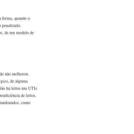
ta forma, quando o
o penalizado.
tos, de um modelo de
ade não melhorou.
rgico, de alguma
 Não há leitos nas UTIs
suficiência de leitos,
 abandonados, como