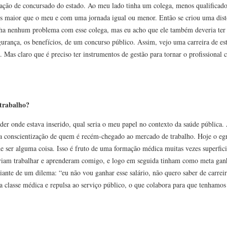
ão de concursado do estado. Ao meu lado tinha um colega, menos qualificado
s maior que o meu e com uma jornada igual ou menor. Então se criou uma dist
nha nenhum problema com esse colega, mas eu acho que ele também deveria ter
gurança, os benefícios, de um concurso público. Assim, vejo uma carreira de e
 Mas claro que é preciso ter instrumentos de gestão para tornar o profissional 
 trabalho?
der onde estava inserido, qual seria o meu papel no contexto da saúde pública.
sa conscientização de quem é recém-chegado ao mercado de trabalho. Hoje o eg
de ser alguma coisa. Isso é fruto de uma formação médica muitas vezes superfic
viam trabalhar e aprenderam comigo, e logo em seguida tinham como meta gan
ante de um dilema: “eu não vou ganhar esse salário, não quero saber de carreir
 classe médica e repulsa ao serviço público, o que colabora para que tenhamos