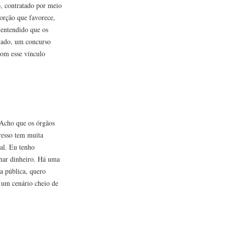
, contratado por meio
orção que favorece,
 entendido que os
stado, um concurso
com esse vínculo
 Acho que os órgãos
resso tem muita
ial. Eu tenho
har dinheiro. Há uma
a pública, quero
 um cenário cheio de