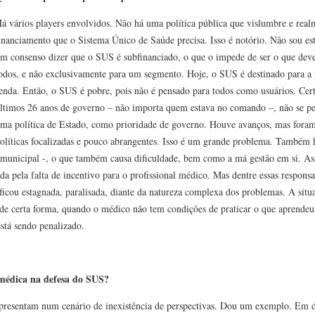
á vários players envolvidos. Não há uma política pública que vislumbre e real
inanciamento que o Sistema Único de Saúde precisa. Isso é notório. Não sou es
m consenso dizer que o SUS é subfinanciado, o que o impede de ser o que dever
odos, e não exclusivamente para um segmento. Hoje, o SUS é destinado para a
enda. Então, o SUS é pobre, pois não é pensado para todos como usuários. Cer
ltimos 26 anos de governo – não importa quem estava no comando –, não se 
ma política de Estado, como prioridade de governo. Houve avanços, mas foram 
olíticas focalizadas e pouco abrangentes. Isso é um grande problema. Também 
l e municipal -, o que também causa dificuldade, bem como a má gestão em si. As
da pela falta de incentivo para o profissional médico. Mas dentre essas respons
 ficou estagnada, paralisada, diante da natureza complexa dos problemas. A sit
 de certa forma, quando o médico não tem condições de praticar o que aprendeu,
stá sendo penalizado.
 médica na defesa do SUS?
 apresentam num cenário de inexistência de perspectivas. Dou um exemplo. Em 