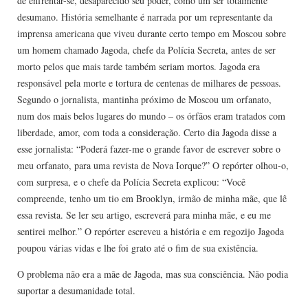
de enfrentar-se, desaparecido seu poder, como um ser totalmente
desumano. História semelhante é narrada por um representante da
imprensa americana que viveu durante certo tempo em Moscou sobre
um homem chamado Jagoda, chefe da Polícia Secreta, antes de ser
morto pelos que mais tarde também seriam mortos. Jagoda era
responsável pela morte e tortura de centenas de milhares de pessoas.
Segundo o jornalista, mantinha próximo de Moscou um orfanato,
num dos mais belos lugares do mundo – os órfãos eram tratados com
liberdade, amor, com toda a consideração. Certo dia Jagoda disse a
esse jornalista: “Poderá fazer-me o grande favor de escrever sobre o
meu orfanato, para uma revista de Nova Iorque?” O repórter olhou-o,
com surpresa, e o chefe da Polícia Secreta explicou: “Você
compreende, tenho um tio em Brooklyn, irmão de minha mãe, que lê
essa revista. Se ler seu artigo, escreverá para minha mãe, e eu me
sentirei melhor.” O repórter escreveu a história e em regozijo Jagoda
poupou várias vidas e lhe foi grato até o fim de sua existência.
O problema não era a mãe de Jagoda, mas sua consciência. Não podia
suportar a desumanidade total.