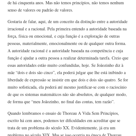
de há cinquenta anos. Mas não temos princípios, não temos nenhum
senso de valores ou padrão de valores.
Gostaria de falar, aqui, de um conceito da distinção entre a autoridade
irracional e a racional. Pela primeira entendo a autoridade baseada na
força, física ou emocional, e cuja função é a exploração de outras
pessoas, materialmente, emocionalmente ou de qualquer outra forma.
A autoridade racional é a autoridade baseada na competência e cuja
função é ajudar a outra pessoa a realizar determinada tarefa. Creio que
essas autoridades estão muito confundidas, hoje. Se Joãozinho diz à
mãe “dois e dois são cinco”, ela poderá julgar que lhe está inibindo a
liberdade de expressão se insistir em que dois e dois são quatro. Se for
muito sofisticada, ela poderá até mesmo justificar-se com o raciocínio
de que os sistemas matemáticos não são absolutos, de qualquer modo,
de forma que “meu Joãozinho, no final das contas, tem razão”.
Quando lembramos o ensaio de Thoreau A Vida Sem Princípios,
escrito há cem anos, podemos ter dificuldades em acreditar que se
trata de um problema do século XX. Evidentemente, já era um
problema no século XIX. Mas se isso ocorria na época de Thoreau,