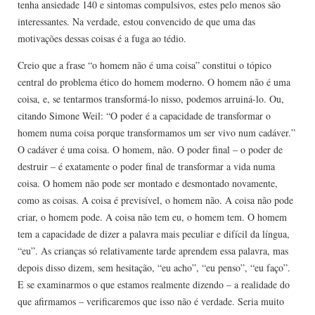
tenha ansiedade 140 e sintomas compulsivos, estes pelo menos são
interessantes. Na verdade, estou convencido de que uma das
motivações dessas coisas é a fuga ao tédio.
Creio que a frase “o homem não é uma coisa” constitui o tópico
central do problema ético do homem moderno. O homem não é uma
coisa, e, se tentarmos transformá-lo nisso, podemos arruiná-lo. Ou,
citando Simone Weil: “O poder é a capacidade de transformar o
homem numa coisa porque transformamos um ser vivo num cadáver.”
O cadáver é uma coisa. O homem, não. O poder final – o poder de
destruir – é exatamente o poder final de transformar a vida numa
coisa. O homem não pode ser montado e desmontado novamente,
como as coisas. A coisa é previsível, o homem não. A coisa não pode
criar, o homem pode. A coisa não tem eu, o homem tem. O homem
tem a capacidade de dizer a palavra mais peculiar e difícil da língua,
“eu”. As crianças só relativamente tarde aprendem essa palavra, mas
depois disso dizem, sem hesitação, “eu acho”, “eu penso”, “eu faço”.
E se examinarmos o que estamos realmente dizendo – a realidade do
que afirmamos – verificaremos que isso não é verdade. Seria muito