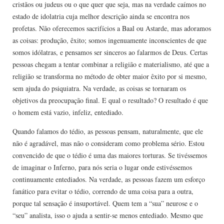
cristãos ou judeus ou o que quer que seja, mas na verdade caímos no
estado de idolatria cuja melhor descrição ainda se encontra nos
profetas. Não oferecemos sacrifícios a Baal ou Astarde, mas adoramos
as coisas: produção, êxito; somos ingenuamente inconscientes de que
somos idólatras, e pensamos ser sinceros ao falarmos de Deus. Certas
pessoas chegam a tentar combinar a religião e materialismo, até que a
religião se transforma no método de obter maior êxito por si mesmo,
sem ajuda do psiquiatra. Na verdade, as coisas se tornaram os
objetivos da preocupação final. E qual o resultado? O resultado é que
o homem está vazio, infeliz, entediado.
Quando falamos do tédio, as pessoas pensam, naturalmente, que ele
não é agradável, mas não o consideram como problema sério. Estou
convencido de que o tédio é uma das maiores torturas. Se tivéssemos
de imaginar o Inferno, para nós seria o lugar onde estivéssemos
continuamente entediados. Na verdade, as pessoas fazem um esforço
fanático para evitar o tédio, correndo de uma coisa para a outra,
porque tal sensação é insuportável. Quem tem a “sua” neurose e o
“seu” analista, isso o ajuda a sentir-se menos entediado. Mesmo que