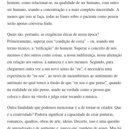
homem: como relacionar-se, na qualidade de ser humano, com outro
ser humano, usando a concentração e a mais completa sinceridade. A
menos que isso se faça, todas as frases sobre o paciente como pessoa
serão apenas conversa fiada.
Quais são, portanto, as exigências éticas de nossa época?
Primeiramente, superar essa “condição de coisa” – ou, usando um
termo técnico, a “reificação” do homem. Superar o conceito de nós
mesmos e dos outros como coisas, a nossa indiferença, nossa alienação
em relação aos outros, à natureza e a nós mesmos. Segundo, para
chegarmos outra vez a um novo senso do “eu”, é necessária uma
experiência do “eu sou”, ao invés de sucumbirmos ao sentimento de
autômato no qual temos a ilusão de que “eu sou o que penso”, quando
na realidade eu não penso, sendo na verdade como a pessoa que
coloca o disco na vitrola e julga estar tocando a música.
Outra finalidade que podemos mencionar é a de tornar-se criador. Que
é a criatividade? Poderia significar a capacidade de criar pinturas,
romances, quadros, obras de arte, ideias. Decerto, isso é uma questão
de aprendizado e de ambiente e, parece-me, também de genes. Mas há