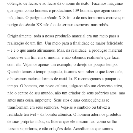
obtenção de lucro, e ao lucro dá o nome de êxito. Fazemos máquinas
que agem como homens e produzimos 139 homens que agem como
máquinas. O perigo do século XIX foi o de nos tornarmos escravos; o
perigo do século XX não é o de sermos escravos, mas robôs.
Originalmente, toda a nossa produção material era um meio para a
realização de um fim. Um meio para a finalidade de maior felicidade
– e é o que ainda afirmamos. Mas, na realidade, a produção material
tornou-se um fim em si mesma, e não sabemos realmente que fazer
com ela. Vejamos apenas um exemplo; o desejo de poupar tempo.
Quando temos o tempo poupado, ficamos sem saber o que fazer dele,
e buscamos meios e formas de matá-lo. E recomeçamos a poupar o
tempo. O homem, em nossa cultura, julga-se não um elemento ativo,
não o centro de seu mundo, não um criador de seus próprios atos, mas
antes uma coisa impotente. Seus atos e suas consequências se
transformam em seus senhores. Veja-se o símbolo ou talvez a
realidade terrível – da bomba atômica. O homem adora os produtos
de suas próprias mãos, os líderes que ele mesmo faz, como se lhe
fossem superiores, e não criações dele. Acreditamos que somos