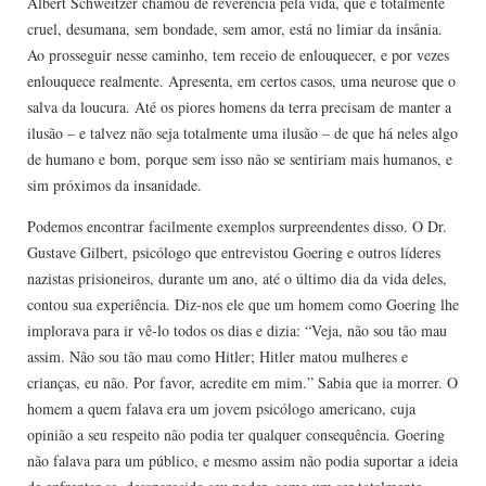
Albert Schweitzer chamou de reverência pela vida, que é totalmente
cruel, desumana, sem bondade, sem amor, está no limiar da insânia.
Ao prosseguir nesse caminho, tem receio de enlouquecer, e por vezes
enlouquece realmente. Apresenta, em certos casos, uma neurose que o
salva da loucura. Até os piores homens da terra precisam de manter a
ilusão – e talvez não seja totalmente uma ilusão – de que há neles algo
de humano e bom, porque sem isso não se sentiriam mais humanos, e
sim próximos da insanidade.
Podemos encontrar facilmente exemplos surpreendentes disso. O Dr.
Gustave Gilbert, psicólogo que entrevistou Goering e outros líderes
nazistas prisioneiros, durante um ano, até o último dia da vida deles,
contou sua experiência. Diz-nos ele que um homem como Goering lhe
implorava para ir vê-lo todos os dias e dizia: “Veja, não sou tão mau
assim. Não sou tão mau como Hitler; Hitler matou mulheres e
crianças, eu não. Por favor, acredite em mim.” Sabia que ia morrer. O
homem a quem falava era um jovem psicólogo americano, cuja
opinião a seu respeito não podia ter qualquer consequência. Goering
não falava para um público, e mesmo assim não podia suportar a ideia