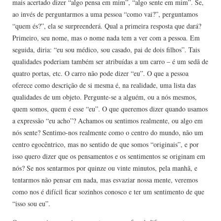
mais acertado dizer “algo pensa em mim”, “algo sente em mim”. Se,
ao invés de perguntarmos a uma pessoa “como vai?”, perguntamos
“quem és?”, ela se surpreenderá. Qual a primeira resposta que dará?
Primeiro, seu nome, mas o nome nada tem a ver com a pessoa. Em
seguida, diria: “eu sou médico, sou casado, pai de dois filhos”. Tais
qualidades poderiam também ser atribuídas a um carro – é um sedã de
quatro portas, etc. O carro não pode dizer “eu”. O que a pessoa
oferece como descrição de si mesma é, na realidade, uma lista das
qualidades de um objeto. Pergunte-se a alguém, ou a nós mesmos,
quem somos, quem é esse “eu”. O que queremos dizer quando usamos
a expressão “eu acho”? Achamos ou sentimos realmente, ou algo em
nós sente? Sentimo-nos realmente como o centro do mundo, não um
centro egocêntrico, mas no sentido de que somos “originais”, e por
isso quero dizer que os pensamentos e os sentimentos se originam em
nós? Se nos sentarmos por quinze ou vinte minutos, pela manhã, e
tentarmos não pensar em nada, mas esvaziar nossa mente, veremos
como nos é difícil ficar sozinhos conosco e ter um sentimento de que
“isso sou eu”.