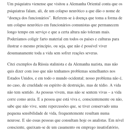
Um psiquiatra vienense que visitou a Alemanha Oriental conta que os
psiquiatras falam, ali, de um colapso neurótico a que dão o nome de
“doença dos funcionários”. Referem-se à doença que toma a forma de
um colapso neurótico em funcionários comunistas que permanecem
longo tempo em serviço e que a certa altura não toleram mais.
Poderíamos coligir farto material em todos os países e culturas para
ilustrar o mesmo princípio, ou seja, que não é possível viver
desumanamente toda a vida sem sofrer reações severas.
Citei exemplos da Rússia stalinista e da Alemanha nazista, mas não
quis dizer com isso que não tenhamos problemas semelhantes nos
Estados Unidos, e em todo o mundo ocidental; nosso problema não é,
no caso, de crueldade ou espírito de destruição, mas de tédio. A vida
não tem sentido. As pessoas vivem, mas não se sentem vivas – a vida
corre como areia. E a pessoa que está viva e, conscientemente ou não,
sabe que não vive, sente repercussões que, se tiver conservado uma
pequena sensibilidade de vida, frequentemente resultam numa
neurose. E são essas pessoas que consultam hoje os analistas. Em nível
consciente, queixam-se de um casamento ou emprego insatisfatório,