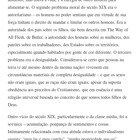
alimentar-se. O segundo problema moral do século XIX era o
autoritarismo – os homens no poder sentiam que em virtude de sua
força tinham o direito de mandar e limitar os outros homens. Era a
autoridade dos pais sobre os filhos, tão bem descrita em The Way of
All Flesh, de Butler, a autoridade dos homens sobre as mulheres, dos
patrões sobre os trabalhadores, dos Estados sobre os territórios,
especialmente quando habitados por gente de cor diferente. O terceiro
problema era a desigualdade. Considerava-se certo que pessoas na
terra (e até mesmo dentro da mesma nação) vivessem em
circunstâncias materiais de completa desigualdade – e que os sexos
não eram iguais, que as raças não eram iguais, apesar da suposta
obediência aos preceitos do Cristianismo, que em essência é uma
religião universal baseada no conceito de que somos todos filhos de
Deus.
Outro vício do século XIX, particularmente o da classe média, foi a
sovinice – acumulação, poupança de sentimentos e coisas.
Intimamente relacionada com essa atitude estava o individualismo
egoísta: “meu lar é meu castelo”, “minha propriedade sou eu”.