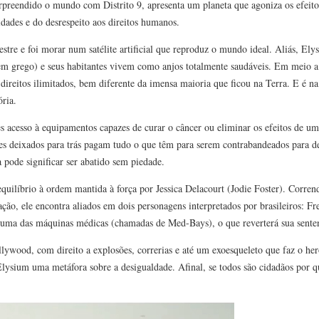
rpreendido o mundo com Distrito 9, apresenta um planeta que agoniza os efeit
dades e do desrespeito aos direitos humanos.
stre e foi morar num satélite artificial que reproduz o mundo ideal. Aliás, El
 (em grego) e seus habitantes vivem como anjos totalmente saudáveis. Em meio a
 direitos ilimitados, bem diferente da imensa maioria que ficou na Terra. E é 
ória.
 acesso à equipamentos capazes de curar o câncer ou eliminar os efeitos de uma
es deixados para trás pagam tudo o que têm para serem contrabandeados para d
a pode significar ser abatido sem piedade.
ilíbrio à ordem mantida à força por Jessica Delacourt (Jodie Foster). Corrend
iação, ele encontra aliados em dois personagens interpretados por brasileiros: Fr
uma das máquinas médicas (chamadas de Med-Bays), o que reverterá sua sente
wood, com direito a explosões, correrias e até um exoesqueleto que faz o heró
lysium uma metáfora sobre a desigualdade. Afinal, se todos são cidadãos por 