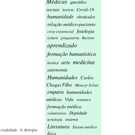
Médicas
questões
sociais
Covid-19
história
humanidade
obstáculos
relação médico-paciente
fisiologia
crise existencial
psiquiatria
Leitura
Racismo
aprendizado
formação humanística
medicina
arte
bioética
autonomia
Humanidades
Carlos
Chagas Filho
Moacyr Scliar
empatia
humanidades
médicas
Vida
romance
formação médica
Dignidade
voluntários
tecnologia
sindemia
Literatura
Ensino médico
realidade. A distopia
Ética