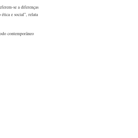
referem-se a diferenças
tica e social”, relata
eríodo contemporâneo