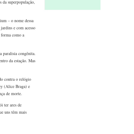
os da superpopulação,
ysium – o nome dessa
 jardins e com acesso
na forma como a
 paralisia congênita.
entro da estação. Mas
o contra o relógio
ey (Alice Braga) e
nça de morte.
i ter ares de
que uns têm mais