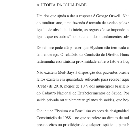
A UTOPIA DA IGUALDADE
Um dos que ajuda a dar a resposta é George Orwell. Na 
do totalitarismo, uma fazenda é tomada de assalto pelo
igualdade absoluta do início, as regras vão se impondo 
iguais que os outros”, anuncia um dos mandamentos sub
De relance pode até parecer que Elysium não tem nada a 
tem endereço. O relatório da Comissão de Direitos Human
testemunha essa sinistra proximidade entre o fato e a fic
Não existem Med-Bays à disposição dos pacientes brasil
leitos existem em quantidade suficiente para receber a
(CFM) de 2018, menos de 10% dos municípios brasileiros
do Cadastro Nacional de Estabelecimentos de Saúde. Pou
saúde privada ou suplementar (planos de saúde), que ho
O que une Elysium e o Brasil são os ecos da desigualda
Constituição de 1988 – no que se refere ao direito de tod
preconceitos ou privilégios de qualquer espécie –, perce