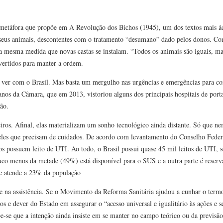
metáfora que propõe em A Revolução dos Bichos (1945), um dos textos mais ác
s seus animais, descontentes com o tratamento “desumano” dado pelos donos. Co
na mesma medida que novas castas se instalam. “Todos os animais são iguais, ma
vertidos para manter a ordem.
ver com o Brasil. Mas basta um mergulho nas urgências e emergências para con
os da Câmara, que em 2013, vistoriou alguns dos principais hospitais de porta
ção.
eiros. Afinal, elas materializam um sonho tecnológico ainda distante. Só que 
queles que precisam de cuidados. De acordo com levantamento do Conselho Fede
 possuem leito de UTI. Ao todo, o Brasil possui quase 45 mil leitos de UTI, 
co menos da metade (49%) está disponível para o SUS e a outra parte é reserv
je atende a 23% da população
de na assistência. Se o Movimento da Reforma Sanitária ajudou a cunhar o term
os e dever do Estado em assegurar o “acesso universal e igualitário às ações e 
be-se que a intenção ainda insiste em se manter no campo teórico ou da previsão