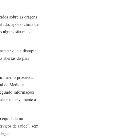
idos sobre as origens
ntudo, após o clima de
s alguns são mais
statar que a distopia
s abertas do país
nem mesmo prosaicos
ral de Medicina
segundo informações
ada exclusivamente à
o equidade na
serviços de saúde”, sem
 legal.