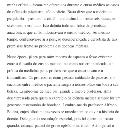
minha crítica – foram-me oferecidos durante o curso médico os ossos
do ofício de psiquiatra, não o ofício. Basta dizer que a cadeira de
psiquiatria – pasmem os céus! – era ensinada durante seis meses, no
sexto ano, e era tudo. Isto definia todo um feixe de premissas
anacrônicas que então informavam o ensino médico. Ao mesmo
tempo, confessava-se aí a posição desesperan­çada e derrotista de tais
premissas frente ao problema das doenças mentais.
Nessa época, já era para mim motivo de espanto o fosso existente
entre a filosofia do ensino médico, tal como nos era inculcada, e a
prática da medicina pelos professores que a encarnavam e a
transmitiam. Os professores eram pessoas cuidando de pessoas, e o
encontro entre médico e paciente surgia a nossos olhos em toda a sua
beleza. Lembro-me de meu pai, grande clínico e professor, alma
desinteressada para quem o exercício da ciência médica sempre foi um
generoso testemunho de bondade. Lembro-me do professor Alfredo
Balena, cujos olhos muitas vezes se umedeciam ao ouvir a história do
doente. Dele guardo recordação especial, pois foi quem me tratou
quando, criança, padeci de grave episódio nefrítico. Até hoje sei o