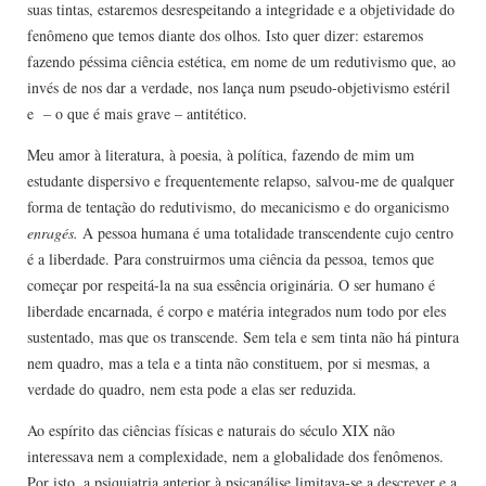
suas tintas, estaremos desrespeitando a integridade e a objetividade do
fenômeno que temos diante dos olhos. Isto quer dizer: estaremos
fazendo péssima ciência estética, em nome de um redutivismo que, ao
invés de nos dar a verdade, nos lança num pseudo-objetivismo estéril
e – o que é mais grave – antitético.
Meu amor à literatura, à poesia, à política, fazendo de mim um
estudante dispersivo e frequentemente relapso, salvou-me de qualquer
forma de tentação do redutivismo, do mecanicismo e do organicismo
enragés
.
A pessoa humana é uma totalidade transcen­dente cujo centro
é a liberdade. Para construirmos uma ciência da pessoa, temos que
começar por respeitá-la na sua essência originá­ria. O ser humano é
liberdade encarnada, é corpo e matéria inte­grados num todo por eles
sustentado, mas que os transcende. Sem tela e sem tinta não há pintura
nem quadro, mas a tela e a tinta não constituem, por si mesmas, a
verdade do quadro, nem esta pode a elas ser reduzida.
Ao espírito das ciências físicas e naturais do século XIX não
interessava nem a complexidade, nem a globalidade dos fenômenos.
Por isto, a psiquiatria anterior à psicanálise limitava-se a descrever e a