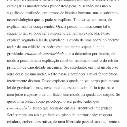
catalogar as manifestações psicopatológicas, buscando-lhes não o
significado profundo, em termos de história humana, mas o substrato
neurofisiológico que as pudesse explicar. Tratava-se, em suma, de
explicar, não de compreender. Ora, a pessoa humana, como tal e
enquanto tal, só pode ser compreendida, jamais explicada. Posso
explicar, segundo a lei da gravidade, a queda de uma pedra do décimo
andar de um edifício. A pedra está totalmente sujeita à lei da
gravidade,
estatuto de exterioridade
que a determina por inteiro, de
modo a permitir uma explicação cabal do fenômeno dentro do estrito
princípio da causalidade mecânica. Se, entretanto, um melancólico se
atira desse mesmo andar, o fato passa a pertencer a nível fenomênico
inteiramente distinto. Posso explicar a queda de seu corpo pela mesma
lei de gravitação, mas, nessa medida, estou a assimilá-lo à pedra, e
meu juízo é apenas o de um físico interessado na queda dos corpos. Se
quero interpretar, como psicólogo, o seu gesto, tenho que
compreendê-lo,
tenho que aceitá-lo em sua irredutível integridade.
Será sempre um ato significativo, pleno de interioridade; resposta
criadora, embora destrutiva, de uma liberdade pessoal acuada, frente a