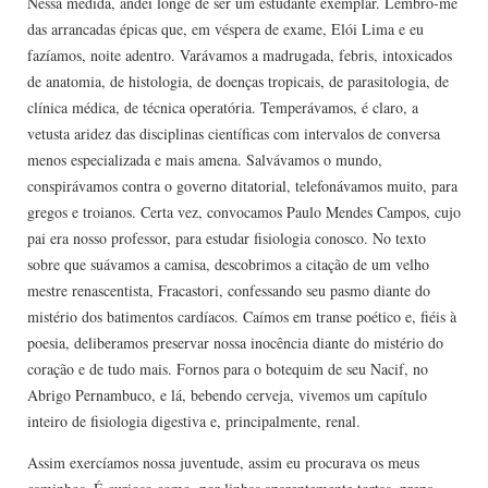
Nessa medida, andei longe de ser um estudante exemplar. Lembro-me
das arrancadas épicas que, em véspera de exame, Elói Lima e eu
fazíamos, noite adentro. Varávamos a madrugada, febris, intoxicados
de anatomia, de histologia, de doenças tropicais, de parasitologia, de
clínica médica, de técnica operatória. Temperá­vamos, é claro, a
vetusta aridez das disciplinas científicas com intervalos de conversa
menos especializada e mais amena. Salvávamos o mundo,
conspirávamos contra o governo ditatorial, telefonávamos muito, para
gregos e troianos. Certa vez, convo­camos Paulo Mendes Campos, cujo
pai era nosso professor, para estudar fisiologia conosco. No texto
sobre que suávamos a camisa, descobrimos a citação de um velho
mestre renascentista, Fracastori, confessando seu pasmo diante do
mistério dos batimentos cardíacos. Caímos em transe poético e, fiéis à
poesia, deliberamos preservar nossa inocência diante do mistério do
coração e de tudo mais. Fornos para o botequim de seu Nacif, no
Abrigo Pernambuco, e lá, bebendo cerveja, vivemos um capítulo
inteiro de fisiologia digestiva e, principalmente, renal.
Assim exercíamos nossa juventude, assim eu procurava os meus