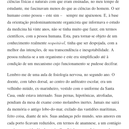
ciências físicas e naturais com que eram ensinadas, no meu tempo de
estudante, me fascinavam menos do que as ciências do homem. O ser
humano como pessoa – este sim – sempre me apaixonou. E, à base
da orientação predominantemente organicista que informava o estudo
da medicina há vinte anos, não se tinha muito que fazer, em termos
científicos, com a pessoa humana. Esta, para tornar-se objeto de um
conhecimento realmente
respeitável
,
tinha que ser despojada, com a
melhor das intenções, de sua transcendência e inesgotabilidade. A
pessoa reduzia-se a um organismo e este era simplificado até à
condição de um mecanismo cujo funcionamento se pudesse decifrar.
Lembro-me de uma aula de fisiologia nervosa, no segundo ano. O
doente, com tabes dorsal, ao centro do anfiteatro escolar, era um
velhinho miúdo, ex-marinheiro, vestido com o uniforme da Santa
Casa, onde estava internado. Suas pernas, hipotônicas, atro­fiadas,
pendiam da mesa de exame como molambos inertes. Jamais me sairá
da memória o antigo lobo-do-mar, exilado das vastidões marítimas,
feito coisa, diante de nós. Suas andanças pelo mundo, seus amores em
cada porto ficavam reduzidos, em termos de anamnese, a um contágio