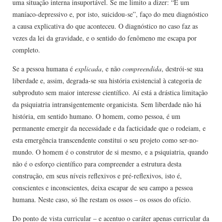
uma situação interna insuportável. Se me limito a dizer: “E um
maníaco-depressivo e, por isto, suicidou-se”, faço do meu diagnóstico
a causa explicativa do que aconteceu. O diagnóstico no caso faz as
vezes da lei da gravidade, e o sentido do fenômeno me escapa por
completo.
Se a pessoa humana é
explicada
, e não
compreendida
, destrói-se sua
liberdade e, assim, degrada-se sua história existencial à categoria de
subproduto sem maior interesse científico. Aí está a drástica limitação
da psiquiatria intransigentemente organicista. Sem liberdade não há
história, em sentido humano. O homem, como pessoa, é um
permanente emergir da necessidade e da facticidade que o rodeiam, e
esta emergência transcendente constitui o seu projeto como ser-no-
mundo. O homem é o construtor de si mesmo, e a psiquiatria, quando
não é o esforço científico para compreender a estrutura desta
construção, em seus níveis reflexivos e pré-reflexivos, isto é,
conscientes e inconscientes, deixa escapar de seu campo a pessoa
humana. Neste caso, só lhe restam os ossos – os ossos do ofício.
Do ponto de vista curricular – e acentuo o caráter apenas curricular da