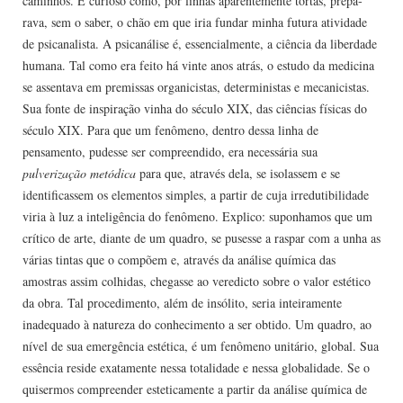
caminhos. É curioso como, por linhas aparentemente tortas, prepa­
rava, sem o saber, o chão em que iria fundar minha futura atividade
de psicanalista. A psicanálise é, essencialmente, a ciência da liberdade
humana. Tal como era feito há vinte anos atrás, o estudo da medicina
se assentava em premissas organicistas, deterministas e mecanicistas.
Sua fonte de inspiração vinha do século XIX, das ciências físicas do
século XIX. Para que um fenômeno, dentro dessa linha de
pensamento, pudesse ser compreendido, era necessária sua
pulverização metódica
para que, através dela, se isolassem e se
identificassem os elementos simples, a partir de cuja irredutibilidade
viria à luz a inteligência do fenômeno. Explico: suponhamos que um
crítico de arte, diante de um quadro, se pusesse a raspar com a unha as
várias tintas que o compõem e, através da análise química das
amostras assim colhidas, chegasse ao veredicto sobre o valor estético
da obra. Tal procedimento, além de insólito, seria inteiramente
inadequado à natureza do conhecimento a ser obtido. Um quadro, ao
nível de sua emergência estética, é um fenômeno unitário, global. Sua
essência reside exatamente nessa totalidade e nessa globalidade. Se o
quisermos compreender esteti­camente a partir da análise química de