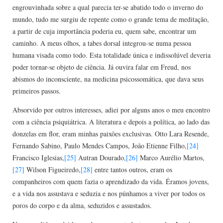
engrouvinhada sobre a qual parecia ter-se abatido todo o inverno do
mundo, tudo me surgiu de repente como o grande tema de meditação,
a partir de cuja importância poderia eu, quem sabe, encontrar um
caminho. A meus olhos, a tabes dorsal integrou-se numa pessoa
humana visada como todo. Esta totalidade única e indissolúvel deveria
poder tornar-se objeto de ciência. Já ouvira falar em Freud, nos
abismos do inconsciente, na medicina psicos­somática, que dava seus
primeiros passos.
Absorvido por outros interesses, adiei por alguns anos o meu encontro
com a ciência psiquiátrica. A literatura e depois a política, ao lado das
donzelas em flor, eram minhas paixões exclusivas. Otto Lara Resende,
Fernando Sabino, Paulo Mendes Campos, João Etienne Filho,
[24]
Francisco Iglesias,
[25]
Autran Dourado,
[26]
Marco Aurélio Martos,
[27]
Wilson Figueiredo,
[28]
entre tantos outros, eram os
companheiros com quem fazia o aprendizado da vida. Éramos jovens,
e a vida nos assustava e seduzia e nos púnhamos a viver por todos os
poros do corpo e da alma, seduzidos e assustados.