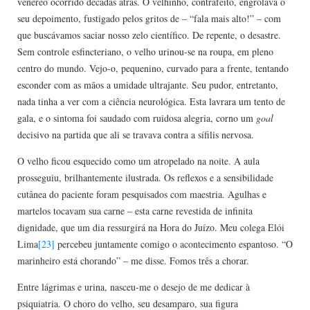
venéreo ocorrido décadas atrás. O velhinho, contrafeito, engrolava o
seu depoimento, fustigado pelos gritos de – “fala mais alto!” – com
que buscávamos saciar nosso zelo científico. De repente, o desastre.
Sem controle esfincteriano, o velho urinou-se na roupa, em pleno
centro do mundo. Vejo-o, pequenino, curvado para a frente, tentando
esconder com as mãos a umidade ultrajante. Seu pudor, entretanto,
nada tinha a ver com a ciência neurológica. Esta lavrara um tento de
gala, e o sintoma foi saudado com ruidosa alegria, corno um
goal
decisivo na partida que ali se travava contra a sífilis nervosa.
O velho ficou esquecido como um atropelado na noite. A aula
prosseguiu, brilhantemente ilustrada. Os reflexos e a sensibilidade
cutânea do paciente foram pesquisados com maestria. Agulhas e
martelos tocavam sua carne – esta carne revestida de infinita
dignidade, que um dia ressurgirá na Hora do Juízo. Meu colega Elói
Lima
[23]
percebeu juntamente comigo o acontecimento espantoso. “O
marinheiro está chorando” – me disse. Fomos três a chorar.
Entre lágrimas e urina, nasceu-me o desejo de me dedicar à
psiquiatria. O choro do velho, seu desamparo, sua figura