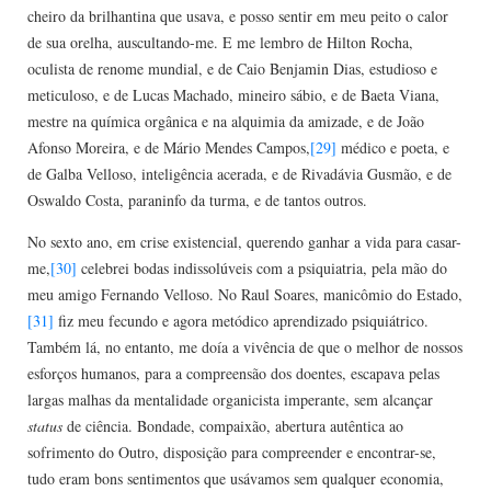
cheiro da brilhantina que usava, e posso sentir em meu peito o calor
de sua orelha, auscultando-me. E me lembro de Hilton Rocha,
oculista de renome mundial, e de Caio Benjamin Dias, estudioso e
meticuloso, e de Lucas Machado, mineiro sábio, e de Baeta Viana,
mestre na química orgânica e na alquimia da amizade, e de João
Afonso Moreira, e de Mário Mendes Campos,
[29]
médico e poeta, e
de Galba Velloso, inteligência acerada, e de Rivadávia Gusmão, e de
Oswaldo Costa, paraninfo da turma, e de tantos outros.
No sexto ano, em crise existencial, querendo ganhar a vida para casar-
me,
[30]
celebrei bodas indissolúveis com a psiquiatria, pela mão do
meu amigo Fernando Velloso. No Raul Soares, manicômio do Estado,
[31]
fiz meu fecundo e agora metódico aprendizado psiquiá­trico.
Também lá, no entanto, me doía a vivência de que o melhor de nossos
esforços humanos, para a compreensão dos doentes, escapava pelas
largas malhas da mentalidade organicista imperante, sem alcançar
status
de ciência. Bondade, compaixão, abertura autêntica ao
sofrimento do Outro, disposição para compreender e encontrar-se,
tudo eram bons sentimentos que usávamos sem qualquer economia,