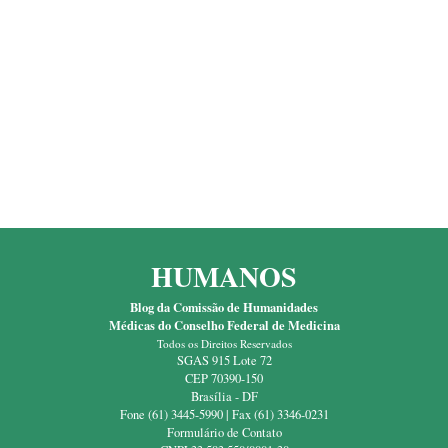
HUMANOS
Blog da Comissão de Humanidades
Médicas do Conselho Federal de Medicina
Todos os Direitos Reservados
SGAS 915 Lote 72
CEP 70390-150
Brasília - DF
Fone (61) 3445-5990 | Fax (61) 3346-0231
Formulário de Contato