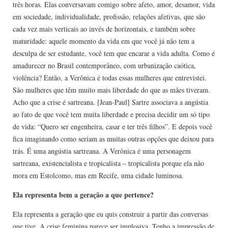
três horas. Elas conversavam comigo sobre afeto, amor, desamor, vida
em sociedade, individualidade, profissão, relações afetivas, que são
cada vez mais verticais ao invés de horizontais, e também sobre
maturidade: aquele momento da vida em que você já não tem a
desculpa de ser estudante, você tem que encarar a vida adulta. Como é
amadurecer no Brasil contemporâneo, com urbanização caótica,
violência? Então, a Verônica é todas essas mulheres que entrevistei.
São mulheres que têm muito mais liberdade do que as mães tiveram.
Acho que a crise é sartreana. [Jean-Paul] Sartre associava a angústia
ao fato de que você tem muita liberdade e precisa decidir um só tipo
de vida: “Quero ser engenheira, casar e ter três filhos”. E depois você
fica imaginando como seriam as muitas outras opções que deixou para
trás. É uma angústia sartreana. A Verônica é uma personagem
sartreana, existencialista e tropicalista – tropicalista porque ela não
mora em Estolcomo, mas em Recife, uma cidade luminosa.
Ela representa bem a geração a que pertence?
Ela representa a geração que eu quis construir a partir das conversas
que tive. A crise feminina parece ser implosiva. Tenho a impressão de