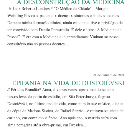
A DESCONSTRUÇÃO DA MEDICINA
// Luiz Roberto Londres * "O Médico da Cidade" - Morgan
Weistling Pessoa > paciente > doença > sintomas e sinais > exames
Durante minha formação clínica, ainda estudante, tive o privilégio de
ter convivido com Danilo Perestrello. É dele o livro “A Medicina da
Pessoa”. E era essa a Medicina que aprendíamos. Vinham ao nosso
consultório não só pessoas doentes,...
Leia Mais
21 de outubro de 2021
EPIFANIA NA VIDA DE DOSTOIÉVSKI
// Péricles Brandão* Anna, diversas vezes, aproximando-se com
passos leves da porta do estúdio, em São Petersburgo, flagrou
Dostoiévski, no último ano de vida, como num êxtase místico, diante
da cópia da Madona Sistina, de Rafael Sanzio - e retirava-se, cheia de
carinho, em completo silêncio. Ano após ano, o marido saíra com
alma peregrina até a obra-prima, em Dresden....